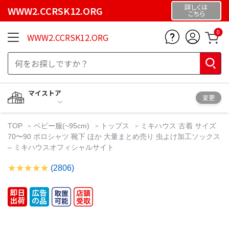
詳しくは
WWW2.CCRSK12.ORG
こちら
0
WWW2.CCRSK12.ORG
マイストア
変更
TOP
ベビー服(~95cm)
トップス
ミキハウス 古着 サイズ
70〜90 ポロシャツ 靴下 ほか 大量まとめ売り 虫よけ加工ソックス
– ミキハウスオフィシャルサイト
(2806)