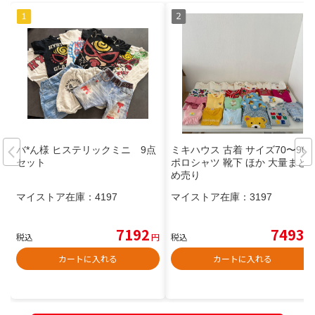
バ*ん様 ヒステリックミニ 9点
ミキハウス 古着 サイズ70〜90
セット
ポロシャツ 靴下 ほか 大量まと
め売り
マイストア在庫：
4197
マイストア在庫：
3197
7192
7493
税込
円
税込
円
カートに入れる
カートに入れる