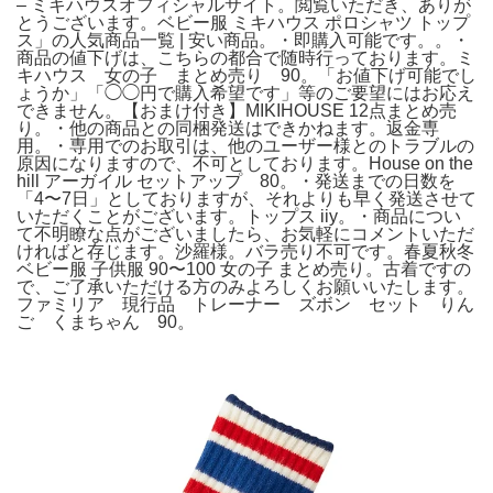
– ミキハウスオフィシャルサイト。閲覧いただき、ありが
とうございます。ベビー服 ミキハウス ポロシャツ トップ
ス」の人気商品一覧 | 安い商品。・即購入可能です。。・
商品の値下げは、こちらの都合で随時行っております。ミ
キハウス 女の子 まとめ売り 90。「お値下げ可能でし
ょうか」「◯◯円で購入希望です」等のご要望にはお応え
できません。【おまけ付き】MIKIHOUSE 12点まとめ売
り。・他の商品との同梱発送はできかねます。返金専
用。・専用でのお取引は、他のユーザー様とのトラブルの
原因になりますので、不可としております。House on the
hill アーガイル セットアップ 80。・発送までの日数を
「4〜7日」としておりますが、それよりも早く発送させて
いただくことがございます。トップス iiy。・商品につい
て不明瞭な点がございましたら、お気軽にコメントいただ
ければと存じます。沙羅様。バラ売り不可です。春夏秋冬
ベビー服 子供服 90〜100 女の子 まとめ売り。古着ですの
で、ご了承いただける方のみよろしくお願いいたします。
ファミリア 現行品 トレーナー ズボン セット りん
ご くまちゃん 90。