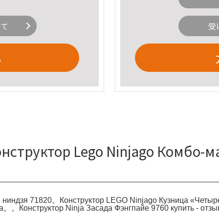
いて
受
る
труктор Lego Ninjago Комбо-м
ы ниндзя 71820。Конструктор LEGO Ninjago Кузница «Четы
ина。。Конструктор Ninja Засада Фэнгпайе 9760 купить - о