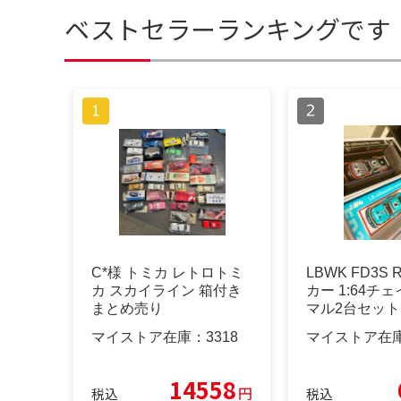
ベストセラーランキングです
C*︎様 トミカ レトロトミ
LBWK FD3S 
カ スカイライン 箱付き
カー 1:64チ
まとめ売り
マル2台セット
マイストア在庫：
3318
マイストア在
14558
円
税込
税込