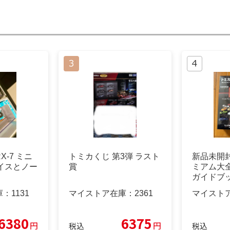
RX-7 ミニ
トミカくじ 第3弾 ラスト
新品未開
ェイスとノー
賞
ミアム大
ガイドブ
庫：
1131
マイストア在庫：
2361
マイスト
6380
6375
円
円
税込
税込