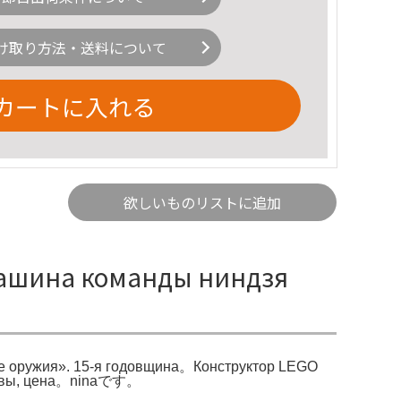
け取り方法・送料について
カートに入れる
欲しいものリストに追加
ашина команды ниндзя
ре оружия». 15-я годовщина。Конструктор LEGO
тзывы, цена。ninaです。