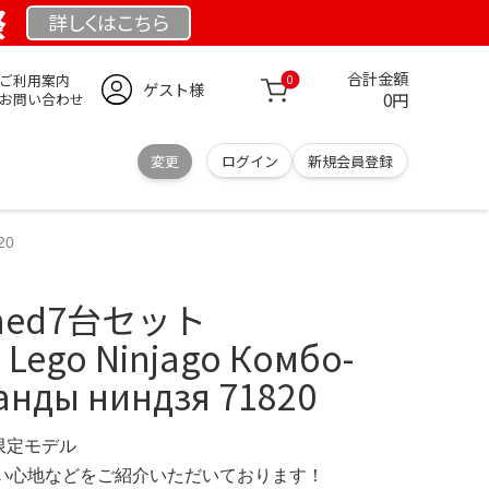
祭
詳しくは
こちら
合計金額
ご利用案内
0
ゲスト様
0円
お問い合わせ
変更
ログイン
新規会員登録
20
uned7台セット
 Lego Ninjago Комбо-
нды ниндзя 71820
 限定モデル
の使い心地などをご紹介いただいております！