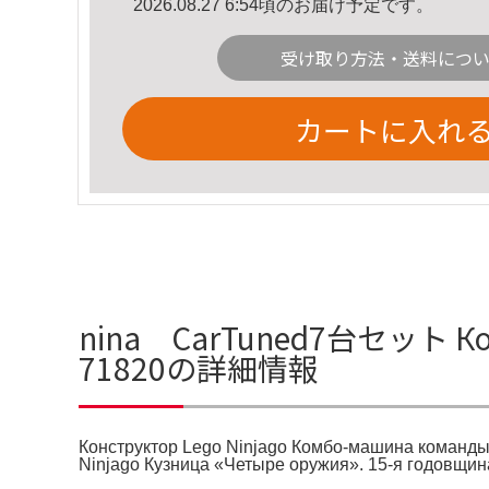
2026.08.27 6:54頃のお届け予定です。
受け取り方法・送料につ
カートに入れ
nina CarTuned7台セット Конс
71820の詳細情報
Конструктор Lego Ninjago Комбо-машина команд
Ninjago Кузница «Четыре оружия». 15-я годовщ