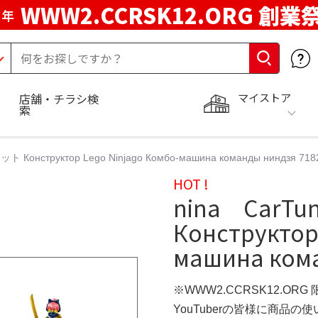
WWW2.CCRSK12.ORG 創業
周年
マイストア
店舗・チラシ検
索
ト Конструктор Lego Ninjago Комбо-машина команды ниндзя 718
HOT !
nina CarT
Конструктор
машина кома
※WWW2.CCRSK12.ORG
YouTuberの皆様に商品