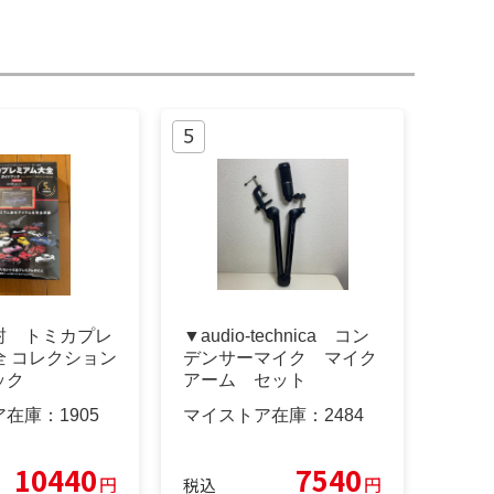
封 トミカプレ
▼audio-technica コン
全 コレクション
デンサーマイク マイク
ック
アーム セット
ア在庫：
1905
マイストア在庫：
2484
10440
7540
円
円
税込