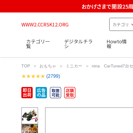
おかげさまで開設25
WWW2.CCRSK12.ORG
カテゴリ一
デジタルチラ
Howto情
覧
シ
報
TOP
おもちゃ
ミニカー
nina CarTuned7台セッ
(2799)