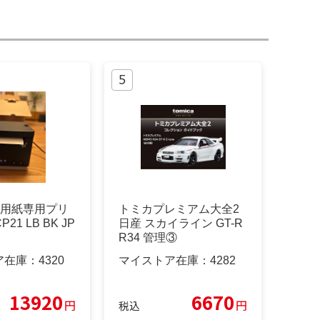
8mm用紙専用プリ
トミカプレミアム大全2
21 LB BK JP
日産 スカイライン GT-R
R34 管理③
ア在庫：
4320
マイストア在庫：
4282
13920
6670
円
円
税込