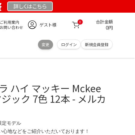
祭
詳しくは
こちら
合計金額
ご利用案内
0
ゲスト様
0円
お問い合わせ
変更
ログイン
新規会員登録
 ハイ マッキー Mckee
マジック 7色 12本 - メルカ
 限定モデル
の使い心地などをご紹介いただいております！