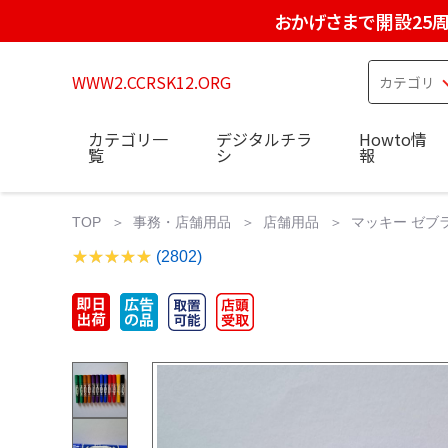
おかげさまで開設25
WWW2.CCRSK12.ORG
カテゴリ一
デジタルチラ
Howto情
覧
シ
報
TOP
事務・店舗用品
店舗用品
マッキー ゼブラ 
(2802)