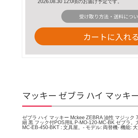
2026.08.30 12:0頃のお届け予定です。
受け取り方法・送料につ
カートに入れ
マッキー ゼブラ ハイ マッキー M
ゼブラ ハイ マッキー Mckee ZEBRA 油性 マジック
細 黒 フック付POS用IL P-MO-120-MC-BK 
MC-EB-450-BKT : 文具屋。- モデル: 両替機- 機能