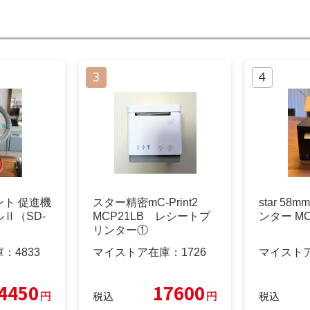
ト 促進機
スター精密mC-Print2
star 5
Ⅱ（SD-
MCP21LB レシートプ
ンター MCP
リンター①
庫：
4833
マイストア在庫：
1726
マイスト
4450
17600
円
円
税込
税込