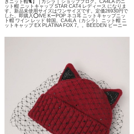
きニット帽🐈】 │カシラ │ ショップブログ。CA4LA のニ
ット帽 ニットキャップ STAR CAT4 レディース になりま
す。新品未使用サイズはワンサイズです。定価26930円で
した。即購入⭕️IVE KーPOP ネコ耳 ニットキャップニッ
ト帽 ワイン レッド 韓国。CA4LA（カシラ） ニット帽 ニ
ットキャップ EX PLATINA FOX 7。。BEEDEN ビーニー