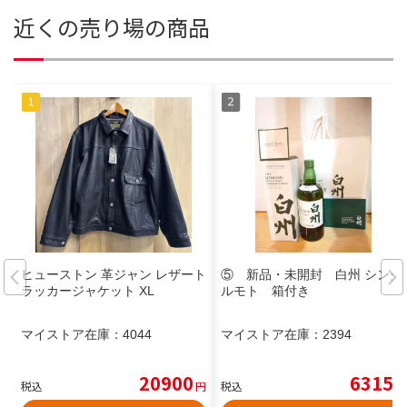
近くの売り場の商品
ヒューストン 革ジャン レザート
⑤ 新品・未開封 白州 シング
ラッカージャケット XL
ルモト 箱付き
マイストア在庫：
4044
マイストア在庫：
2394
20900
6315
税込
円
税込
円