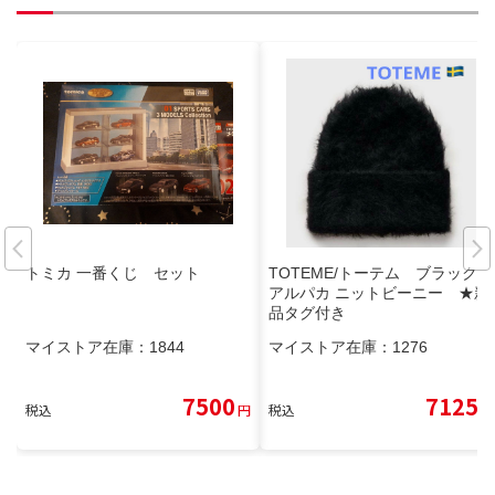
トミカ 一番くじ セット
TOTEME/トーテム ブラック
アルパカ ニットビーニー ★新
品タグ付き
マイストア在庫：
1844
マイストア在庫：
1276
7500
7125
税込
円
税込
円