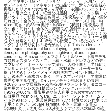
ース マネキン 1枚 ハーフトルソー。レディース用ハーフ
ボディトルソー（マネキン）の出品です。滑らかな曲線を
再現したリアルな女性ボディ形状で、衣類のシルエットを
美しく引き立てます。軽量な樹脂製（プラスチック製）で
扱いやすく、移動や設置も簡単。清掃済みで、目立つ傷や
汚れはなく全体的に良好な状態です。【サイズ】幅：約
41cm 高さ：約88cm 奥行：約30cm 【状態】清掃済み 目
立つ傷・汚れなし 全体的に状態良好 店舗ディスプレイは
もちろん、撮影用やインテリアオブジェとしてもおすすめ
です。コメントでの交渉はご遠慮ください。※リユース梱
包での発送となります ※他でも販売しているためタイミ
ングにより売り切れの場合があります This is a female
mannequin torso ideal for displaying lingerie, fashion
items, or for photography use. Lightweight and in good
condition.。Amazon.co.jp: マネキントルソー、下着モデル
衣類展示スタンドストア。下着・水着・ドレスなどのディ
スプレイや、ネットショップ撮影、店舗什器として幅広く
ご活用いただける一品です。。木製看板 オーダー看板
檜（ひのき） ハンドメイド送料無料プレゼント開店祝
い。視認性・訴求力が高く、ディスプレイ用として非常に
優秀なモデルです。タイガー／チャン様おまとめ専用
✦209ショップ様看板✦55角+20角✦フォント変。タニコー
業務用ステンレス製1槽式シンク バックガード付
H95×75×60cm。撮影用途や個人利用にもおすすめです。
店舗用品 Yoshio Fujiwara。ニッセイ ソフトクリームラ
イト約90センチ。通常使用に伴うごく軽微なスレ程度はご
了承ください。Square Terminal 本体・元箱・充電器
Square ターミナル ②。2014年 リンナイガス炊飯器 都市