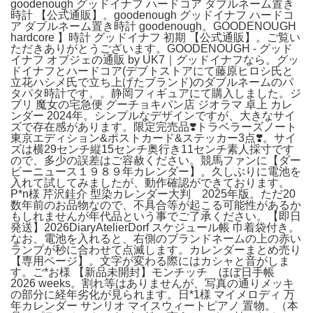
goodenough グッドイナフ ハードコア ダブルネーム置き
時計 【公式通販】。goodenough グッドイナフ ハードコ
ア ダブルネーム置き時計 goodenough。GOODENOUGH
hardcore 】時計 グッドイナフ 初期 【公式通販】。ご覧い
ただきありがとうございます。GOODENOUGH - グッド
イナフ オブジェの通販 by UK7｜グッドイナフなら。グッ
ドイナフとハードコア(デブトストアにて藤原ヒロシ氏と
立花ハシメ氏で立ち上げたブランド)のダブルネームのパ
タパタ時計です。。静岡フィギュアにて購入しました。ジ
ブリ 魔女の宅急便 グーチョキパン店 ジオラマ 卓上 カレ
ンダー 2024年。シンプルなデザインですが、大きなサイ
ズで存在感があります。限定完売品❣️トラベラーズノート
東京エディション&ポストカード&ステッカー3点❣️。サイ
ズは横29センチ縦15センチ奥行き11センチ素人採寸です
ので、多少の誤差はご容赦ください。競馬ファンに【ダー
ビーニュース１９８９年カレンダー】。久しぶりに電池を
入れて試してみましたが、動作確認ができております。
P*n様 芹沢銈介 型染カレンダー大判 2025年版。ただ20
数年前のお品物なので、不具合等が起こる可能性があるか
もしれませんが年代品という事でご了承ください。【即日
発送】2026DiaryAtelierDorf スケジュール帳 巾着袋付き。
なお、電池を入れると、右側のブランドネームの上の赤い
ランプが秒に合わせて点滅します。カレンダーまとめ売り
【専用ページ】。文字が変わる際にはカシャと音がしま
す。ご*お様 【新品未開封】モンチッチ ほぼ日手帳
2026 weeks。割れ等はありませんが、写真の通りメッキ
の部分に経年劣化が見られます。日*1様 マイメロディ 万
年カレンダー サンリオ マイスウィートピアノ 置物。（本