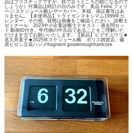
品はプラスチックですが、鉄で言うところの錆になるので
しょうか）付属品は時計の台のみです。美品 Felisi フェリ
ージ スケジュール帳レザーカバー。本箱、保証書等はあ
りません。【未使用品】トライガンマキシマム1999年カ
レンダー。その他、状態は画像をご確認ください。診断士
ゼミナール 2023中小企業診断士テキスト・過去問セッ
ト 動画ID付き。年代物の中古品であることをご理解いた
だけます方でお願いいたします。【新品】ヒグチユウコ★
名久井直子★2025年スケジュール帳 ボリス雑貨店。藤
原ヒロシ立花ハジメfragment goodenoughhardcore