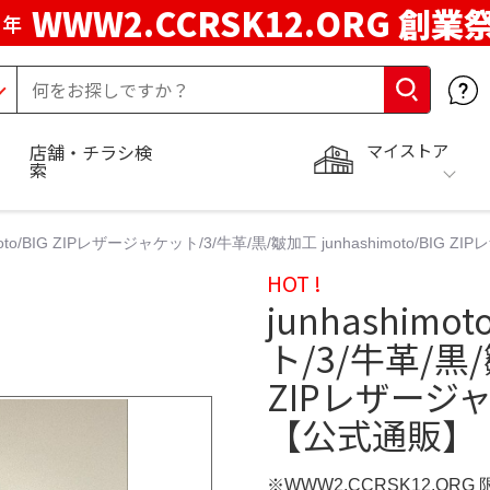
WWW2.CCRSK12.ORG 創業
周年
マイストア
店舗・チラシ検
索
imoto/BIG ZIPレザージャケット/3/牛革/黒/皺加工 junhashimoto/B
HOT !
junhashimo
ト/3/牛革/黒/皺
ZIPレザージ
【公式通販】
※WWW2.CCRSK12.ORG