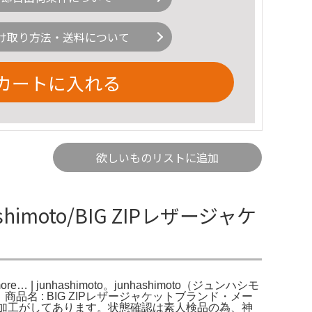
け取り方法・送料について
カートに入れる
欲しいものリストに追加
shimoto/BIG ZIPレザージャケ
re… | junhashimoto。junhashimoto（ジュンハシモ
品名 : BIG ZIPレザージャケットブランド・メー
レザーに皺加工がしてあります。状態確認は素人検品の為、神