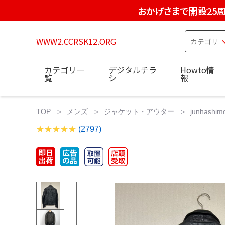
おかげさまで開設25
WWW2.CCRSK12.ORG
カテゴリ一
デジタルチラ
Howto情
覧
シ
報
TOP
メンズ
ジャケット・アウター
junhash
(2797)