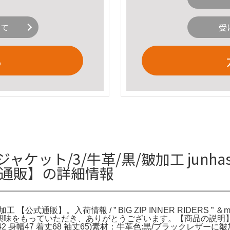
いて
受
る
レザージャケット/3/牛革/黒/皺加工 junha
公式通販】の詳細情報
加工 【公式通販】。入荷情報 / ” BIG ZIP INNER RIDERS ” ＆mo
。商品に興味をもっていただき、ありがとうございます。【商品の説明】商
(肩幅42 身幅47 着丈68 袖丈65)素材：牛革色:黒/ブラック