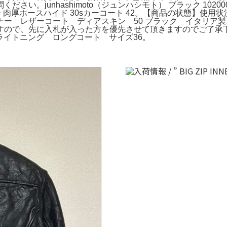
い。junhashimoto（ジュンハシモト） ブラック 10200
ザー 肉厚ホースハイド 30sカーコート 42。【商品の状態】使
レザーコート ディアスキン 50 ブラック イタリア製。極美品
先に入札が入った方を優先させて頂きますのでご了承下さい。ジャケット
ザー ライトニング ロングコート サイズ36。