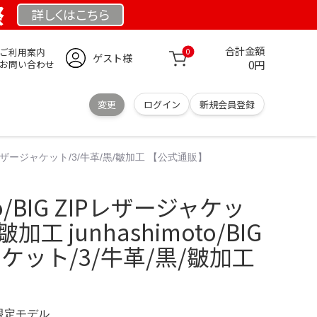
祭
詳しくは
こちら
合計金額
ご利用案内
0
ゲスト様
0円
お問い合わせ
変更
ログイン
新規会員登録
IG ZIPレザージャケット/3/牛革/黒/皺加工 【公式通販】
to/BIG ZIPレザージャケッ
加工 junhashimoto/BIG
ャケット/3/牛革/黒/皺加工
 限定モデル