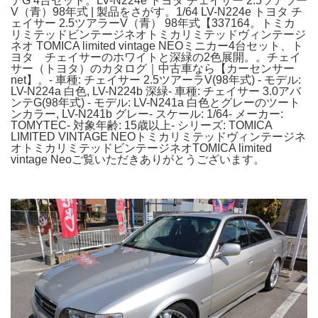
テG 4台セット。LV-N224e トヨタ チェイサー 2.5ツアラー
V（青）98年式 | 製品をさがす。1/64 LV-N224e トヨタ チ
ェイサー 2.5ツアラーV（青） 98年式【337164。トミカ
リミテッドビンテージネオトミカリミテッドヴィンテージ
ネオ TOMICA limited vintage NEOミニカー4台セット、ト
ヨタ チェイサーのホワイトと深緑の2色展開。。チェイ
サー（トヨタ）のカタログ｜中古車なら【カーセンサー
net】。- 車種: チェイサー 2.5ツアーラV(98年式) - モデル:
LV-N224a 白色, LV-N224b 深緑- 車種: チェイサー 3.0アバ
ンテG(98年式) - モデル: LV-N241a 白色とグレーのツート
ンカラー, LV-N241b グレー- スケール: 1/64- メーカー:
TOMYTEC- 対象年齢: 15歳以上- シリーズ: TOMICA
LIMITED VINTAGE NEOトミカリミテッドヴィンテージネ
オトミカリミテッドビンテージネオTOMICA limited
vintage Neoご覧いただきありがとうございます。