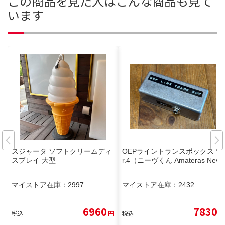
この商品を見た人はこんな商品も見て
います
スジャータ ソフトクリームディ
OEPライントランスボックス Ve
スプレイ 大型
r.4（ニーヴくん Amateras Neve
マイストア在庫：
2997
マイストア在庫：
2432
6960
7830
税込
円
税込
円