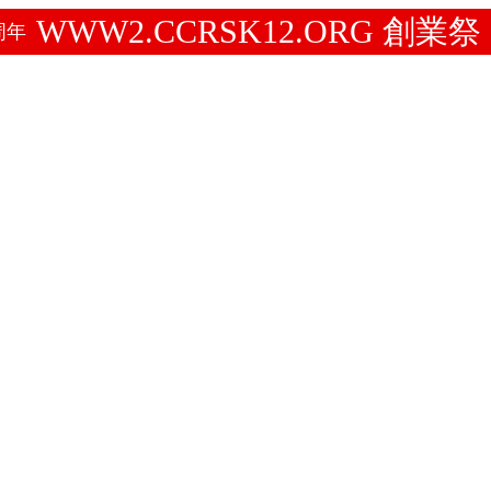
WWW2.CCRSK12.ORG 創業祭
周年