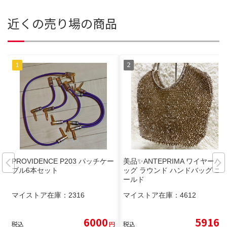
近くの売り場の商品
PROVIDENCE P203 パッチケー
美品✨ANTEPRIMA ワイヤーバ
ブル6本セット
ッグ ラウンド ハンドバッグ ゴ
ールド
マイストア在庫：
2316
マイストア在庫：
4612
6000
5916
税込
円
税込
円