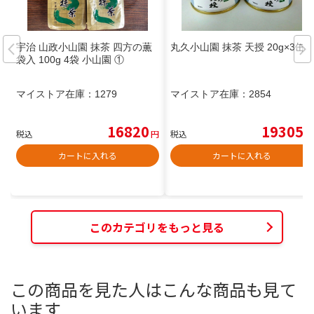
宇治 山政小山園 抹茶 四方の薫
丸久小山園 抹茶 天授 20g×3缶
袋入 100g 4袋 小山園 ①
マイストア在庫：
1279
マイストア在庫：
2854
16820
19305
税込
円
税込
円
カートに入れる
カートに入れる
このカテゴリをもっと見る
この商品を見た人はこんな商品も見て
います