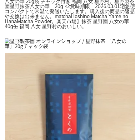
八女の華 20g袋 チャック付き 福岡 八女 星野村。星野製茶
園星野抹茶八女の華 20g ×2賞味期限 2026.03.01宅急便
コンパクトで常温で発送いたします。購入後の商品の返品
や交換は出来ません。matchaHoshino Matcha Yame no
HanaMatcha Powder。楽天市場】抹茶 星野園 八女の華
40g缶 福岡 八女 星野村のおいしい。