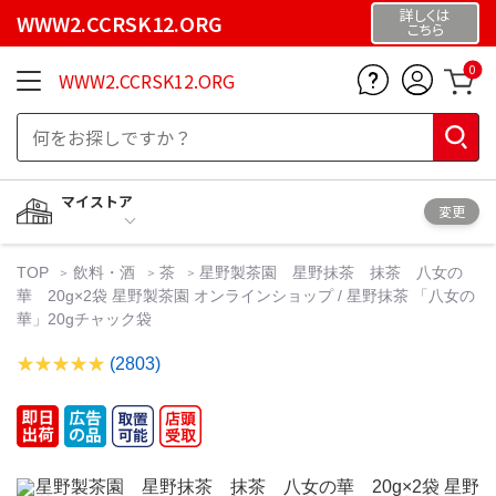
詳しくは
WWW2.CCRSK12.ORG
こちら
0
WWW2.CCRSK12.ORG
マイストア
変更
TOP
飲料・酒
茶
星野製茶園 星野抹茶 抹茶 八女の
華 20g×2袋 星野製茶園 オンラインショップ / 星野抹茶 「八女の
華」20gチャック袋
(2803)