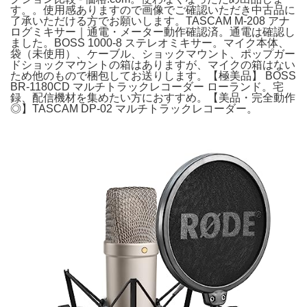
す。。使用感ありますので画像でご確認いただき中古品に
了承いただける方でお願いします。TASCAM M-208 アナ
ログミキサー｜通電・メーター動作確認済。通電は確認し
ました。BOSS 1000-8 ステレオミキサー。マイク本体、
袋（未使用）、ケーブル、ショックマウント、ポップガー
ドショックマウントの箱はありますが、マイクの箱はない
ため他のもので梱包してお送りします。【極美品】 BOSS
BR-1180CD マルチトラックレコーダー ローランド。宅
録、配信機材を集めたい方におすすめ。【美品・完全動作
◎】TASCAM DP-02 マルチトラックレコーダー。