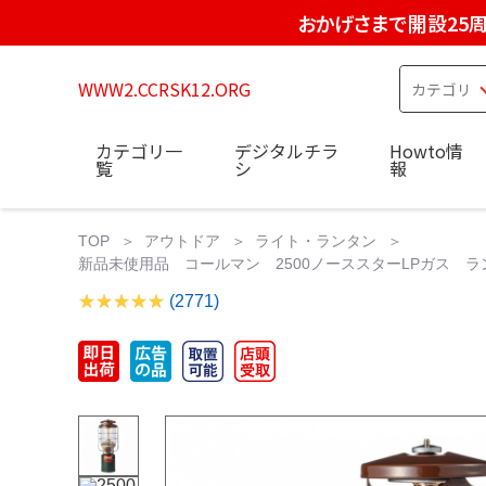
おかげさまで開設25
WWW2.CCRSK12.ORG
カテゴリ一
デジタルチラ
Howto情
覧
シ
報
TOP
アウトドア
ライト・ランタン
新品未使用品 コールマン 2500ノーススターLPガス ランタ
(2771)