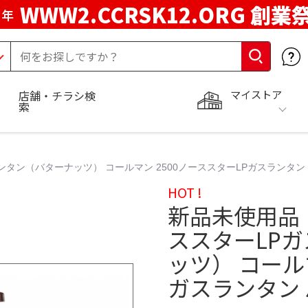
WWW2.CCRSK12.ORG 創業
周年
マイストア
店舗・チラシ検
索
ン（バターナッツ） コールマン 2500ノーススターLPガスランタン バタ
HOT !
新品未使用品 
ススターLP
ッツ） コール
ガスランタン バ