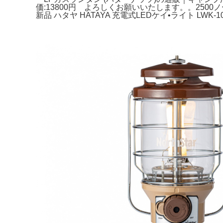
価:13800円 よろしくお願いいたします。。2500ノースス
新品 ハタヤ HATAYA 充電式LEDケイ•ライト LWK-1