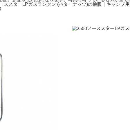
ターLPガスランタン (バターナッツ)の通販｜キャンプ用品。。Bamboo
0