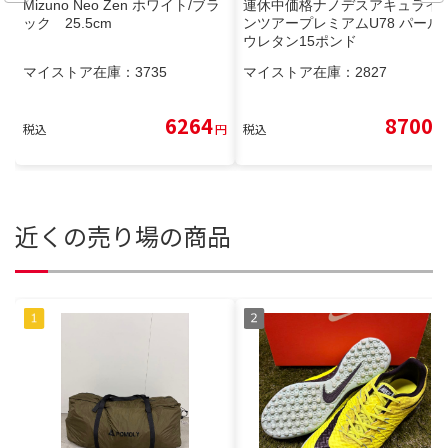
Mizuno Neo Zen ホワイト/ブラ
連休中価格ナノデスアキュライ
ック 25.5cm
ンツアープレミアムU78 パール
ウレタン15ポンド
マイストア在庫：
3735
マイストア在庫：
2827
6264
8700
税込
円
税込
円
近くの売り場の商品