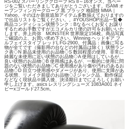
RS-002 スパーリンググローブ RS 8～16オンス。当ペー
ジをご覧いただきましてありがとうございます。ISAMI オ
ープンフィンガーグローブ 黒 ブラック 格闘技 MMA｜
Yahoo。そのほか新規追加アイテム多数揃えておりますの
で出品リストをご覧ください。。#YOUSHOP出品一覧◆
商品コンディション状態ランク：Bなるべくお安くお譲り
するためお手数ですがエコメルカリ便の許可をお願いいた
します。井上尚弥 MONSTER 世界限定156枚。商品写真
ご確認の上、お買い求め下さい。Winning ヘッドギア フ
ルフェイスタイプ レッドL FG-2900。付属品：画像に写る
物が全てです（撮影用の台などの付属品は除く）状態ラン
ク表◇N 新品未使用のお品物◇S 数回程度の使用、非常に
綺麗な未使用に近い状態のお品物◇A 使用はしているが、
良い状態のお品物◇B 使用感はあるが、一般的に使用に問
題のない状態のお品物◇C 使用感があり傷や汚れのあるお
品物◇D 目立つ使用感やダメージがあり、使用に支障があ
る状態、リメイク前提のお品物◇J ジャンク品、動作保証
などなく現状品※購入後、決済期日までによろしくお願い
申し上げます。asics レスリングシューズ 1083A001 ネイ
ビーxゴールド27.5cm。