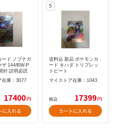
カード ノブナガ
送料込 新品 ポケモンカ
 144/BW-P
ード キハダ トリプレッ
開封 説明必読
トビート
ア在庫：
3077
マイストア在庫：
1043
17400
17399
円
円
税込
トに入れる
カートに入れる