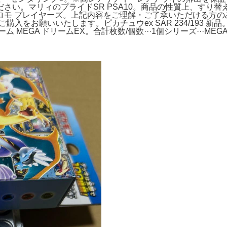
さい。マリィのプライドSR PSA10。商品の性質上、すり
封 プロモ プレイヤーズ。上記内容をご理解・ご了承いただける方の
任でのご購入をお願いいたします。ピカチュウex SAR 234/1
MEGA ドリームEX。合計枚数/個数···1個シリーズ···ME