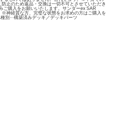
替え防止のため返品・交換は一切不可とさせていただき
みご購入をお願いいたします。サンダーex SAR
93 新品。※神経質な方、完璧な状態をお求めの方はご購入を
GA種別···構築済みデッキ／デッキパーツ