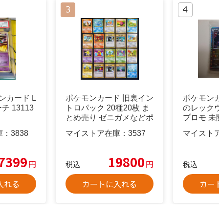
モンカード L
ポケモンカード 旧裏イン
ポケモン
チ 13113
トロパック 20種20枚 ま
のレックウザ
とめ売り ゼニガメなどポ
プロモ 未
ケカ
庫：
3838
マイストア在庫：
3537
マイスト
7399
19800
円
円
税込
税込
入れる
カートに入れる
カー