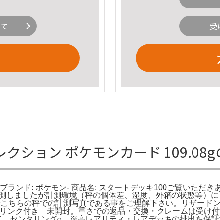
いて
受
る
クション ポケモンカード 109.08
 ブランド: ポケモン- 商品名: スタートデッキ100ご覧いただ
て計測しましたが計測環境（秤の個体差、湿度、外箱の状態等）に
でこちらの秤での計測写真である事をご理解下さい。リザードン
X シュリンク付き 未開封。重さでの返品・交換・クレームは受
こえて センタリング○。※高レアリティ・レアデッキの排出を保