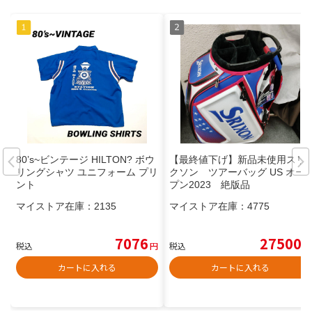
80’s~ビンテージ HILTON? ボウ
【最終値下げ】新品未使用スリ
リングシャツ ユニフォーム プリ
クソン ツアーバッグ US オー
ント
プン2023 絶版品
マイストア在庫：
2135
マイストア在庫：
4775
7076
27500
税込
円
税込
円
カートに入れる
カートに入れる