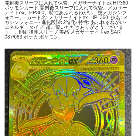
開封後スリーブに入れて保管。メガサーナイトex HP360
ポケモンカード 開封後スリーブに入れて保管。メガサー
ナイトex、HP360、特性あふれるねがい、技メガシンフ
ォニー。- カード名: メガサーナイトex- HP: 360- 技名: メ
ガシンフォニー- 進化段階: 2進化- 特性: あふれるねがい-
エネルギータイプ: 超ご覧いただきありがとうございま
す。。開封後即スリーブ 美品 メガサーナイトex SAR
087/063 ポケカ ポケモン。