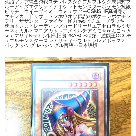
英語字レア純金純銀ステンレスシクブルブルシク未開封ブ
ルーアイズエクゾディアポケットモンスターポケモン純銀
ピカチュウイーブイミュウミュウツーCSMSHF真骨彫ポ
ケモンカードリザードンホウオウ伝説のポケモンポケモン
フリーザサンダーファイヤー怪力neoピチューブラッキー
映画トレカトレーディングカードリーリエアセロラルミザ
ーネオカルトマニアカトレアメイルチアミモザかんこうき
ゃくマリィNサトシ初代旧裏PSABGS種類···遊戯王OCGデ
ュエルモンスターズレアリティ···ウルトラレアボックス
パック シングル···シングル言語···日本語版