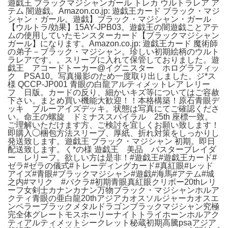
遊戯王 ブラックマジシャンガール トレカ ウルトラレア ア
テム 闇遊戯。Amazon.co.jp: 遊戯王カード ブラック・マジ
シャン・ガール。遊戯】ブラック・マジシャン・ガール
【ウルトラ/効果】15AY-JPB03。遊戯王の闇遊戯ことアテ
ムの使用していたモンスターカード【ブラックマジシャン
ガール】になります。Amazon.co.jp: 遊戯王カード 魔術師
の弟子－ブラック・マジシャン。珍しい初期絵柄のウルト
ラレアです。。スリーブに入れて保管しておりました。遊
戯王 アコードトーカー@イグニスター ホログラフィッ
ク PSA10。写真撮影のため一度取り出しました。ジ*ス
様 QCCP-JP001 青眼の白龍アルティメットレア レリー
フ 日版。カードの反り、細かいキズ等についてはご容赦
下さい。まとめ買い機能大歓迎！！本格構築！原石青眼デ
ッキ ブルーアイズデッキ。状態は写真にてご確認くださ
い。命王の螺旋 ドミナススパイラル 25th 座標一致。
ご理解いただけます方、ご検討を宜しくお願い致します！
即購入◯梱包方法スリーブ、厚紙、折れ対策をしっかりし
発送致します。遊戯王 ブラック・マジシャン 初期。即日
配送致します。く*の様 遊戯王 美品 バスターブレイダ
ー レリーフ。欲しい方は是非！#遊戯王#遊戯王カード#
ゼラ#ゼラの儀式#トレーディングカード#真紅眼#レッド
アイズ#青眼#ブラックマジシャン#遊戯#海馬#アテム#城
之内#マリク #バクラ#初期青眼真紅眼クリボー20thレリ
ーフ女剣士カナンカナン万物ブラック・マジシャンホルア
クティ青眼の亜白龍20thアジアカオスソルジャーカオスエ
ンペラーブラックメタルドラゴンブラックマジシャン究極
完全体グレートモスホーリーナイトトライホーンホルアク
ティアルティメットシークレット秘蔵初期高騰psaアジア