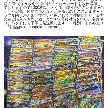
購入OKです⚫︎数え間違い防止のためカードを数枚追加し
ておりますので1000枚以上となる可能性がございます⚫︎白
かけや線傷、軽度の捲れなどがあるものもございます⚫︎ト
ラブル防止のため一律プレイ用としてご理解いただける方
のみご購入をお願い致します⚫︎水濡れ対策を行い、宅急便
コンパクトにて丁寧に発送致します 種別···まとめ売り
／引退品pokemonpokemoncard。