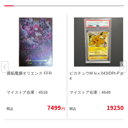
麗焔魔嬢オリエンス FFR
ピカチュウM lv.x 043/DPt-P psa
4
マイストア在庫：
4516
マイストア在庫：
4648
7499
19250
税込
円
税込
円