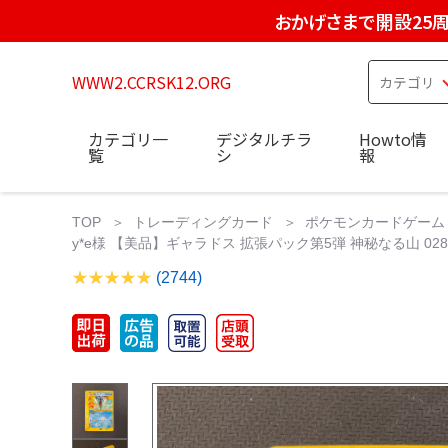
おかげさまで開設25
WWW2.CCRSK12.ORG
カテゴリ一
デジタルチラ
Howto情
覧
シ
報
TOP
トレーディングカード
ポケモンカードゲーム
y*e様 【美品】ギャラドス 拡張パック第5弾 神秘なる山 028/0
(2744)