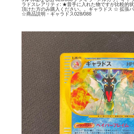
ラドスレアリティ: ★昔手に入れた物ですが比較
頂けた方のみ購入ください。。ギャラドス ☆ 拡張パッ
☆商品説明・ギャラドス028/088