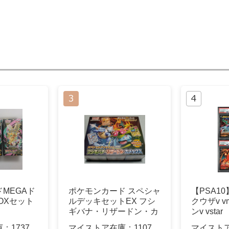
MEGAド
ポケモンカード スペシャ
【PSA1
OXセット
ルデッキセットEX フシ
クウザv v
ギバナ・リザードン・カ
ンv vstar
メックス
庫：
1737
マイストア在庫：
1107
マイスト