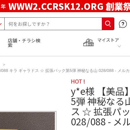
WWW2.CCRSK12.ORG 創業
周年
マイストア
店舗・チラシ検
索
88 キラ ギャラドス ☆ 拡張パック第5弾 神秘なる山 028/088 - メル
HOT !
y*e様 【美
5弾 神秘なる山
ス ☆ 拡張パ
028/088 - 