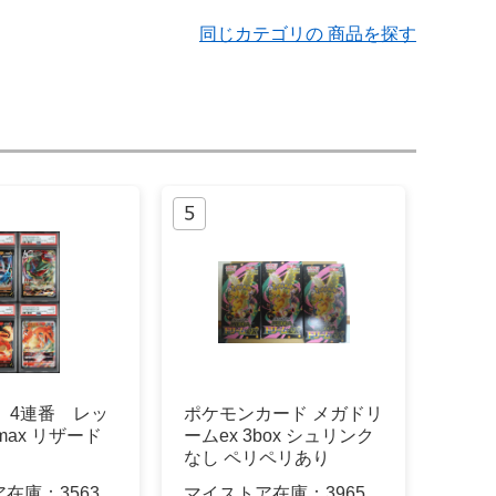
同じカテゴリの 商品を探す
0】4連番 レッ
ポケモンカード メガドリ
max リザード
ームex 3box シュリンク
なし ペリペリあり
ア在庫：
3563
マイストア在庫：
3965