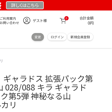
祭
詳しくは
こちら
合計金額
ご利用案内
0
ゲスト様
0円
お問い合わせ
変更
ログイン
新規会員登録
カリ
品】ギャラドス 拡張パック第
 028/088 キラ ギャラド
ック第5弾 神秘なる山
メルカリ