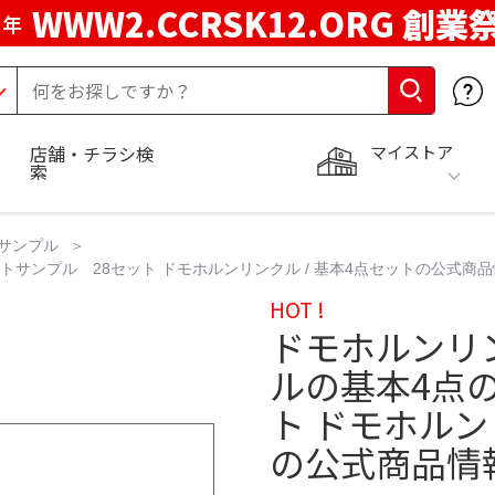
WWW2.CCRSK12.ORG 創業
周年
マイストア
店舗・チラシ検
索
サンプル
トサンプル 28セット ドモホルンリンクル / 基本4点セットの公式商
HOT !
ドモホルンリ
ルの基本4点の
ト ドモホルン
の公式商品情