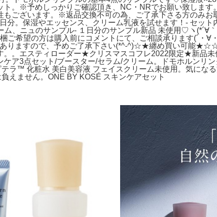
セット。※予めしっかりご確認頂き、NC・NRでお願い致しま
もございます。※返品交換不可の為、ご了承下さる方のみお取引
日分。保湿やエッセンス、クリーム乳液を試せます！- セット内容: 
ーム、ニュのサンプル- １日分のサンプル新品 未使用♡ヽ(*´
同梱ご希望の方は購入前にコメントにて、ご相談承ります(´・∀
合がありますので、予めご了承下さい(*^-^)☆★纏め買い可能
。。エスティローダー★クリスマスコフレ2022限定★新品
ケア3点セット/ブースター/セラム/クリーム。ドモホルンリンクル
ト ピテラ™ 化粧水 美白美容液 フェイスクリーム未使用。気に
任は負えません。ONE BY KOSÉ スキンケアセット