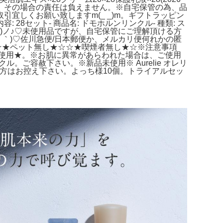
す。その場合の責任は負えません。※自宅保管の為、品
宜しくお願い致しますm(_ _)m。ギフトラッピン
28セット- 商品名: ドモホルンリンクル- 種類: ス
∀｀)ノ♪♡未使用品ですが、自宅保管にご理解頂ける方
・｀)♡佐川急便/日本郵便か、メルカリ便何れかの匿
★☆☆★ペット無し★☆☆★喫煙者無し★☆※注意事項
未使用★。※お肌に異常があらわれた場合は、ご使用
。ご容赦下さい。※新品未使用※ Aurelie オレリ
なる方はお控え下さい。よっち様10個。トライアルセッ