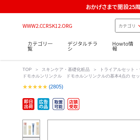
おかげさまで開設25
WWW2.CCRSK12.ORG
カテゴリ一
デジタルチラ
Howto情
覧
シ
報
TOP
スキンケア・基礎化粧品
トライアルセット・
ドモホルンリンクル ドモホルンリンクルの基本4点の セッ
(2805)