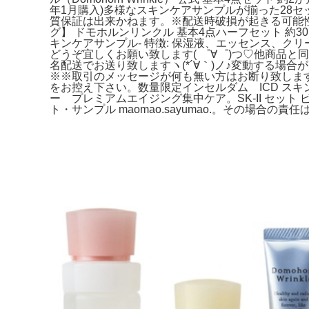
年1月購入)多様なスキンケアサンプルが揃った28
質保証は出来かねます。※配送時破損が起きる可能性
グ】 ドモホルンリンクル 基本4点ハーフセット 約30
キンケアサンプル- 特徴: 保湿液、エッセンス、クリ
どうぞ宜しくお願い致します( ゜∀゜)つ♡他商品と
名配送でお送り致しますヽ(*´∀｀)ノ♪変動する場
※※取引のメッセージが何も無い方はお断り致します
をお控え下さい。数量限定インセルダム ICD スキン
ー プレミアムエイジング集中ケア。SK-II セッ
ト・サンプル maomao.sayumao.。その場合の責