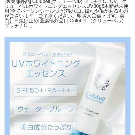
[医薬部外品] Culubell(クリューベル) プラチナCL UV。ク
リューベルホワイトニングエッセンスUV30g5本新品未使
用(全てバージンシールつき)箱の底に破れや傷があるもの
がございます。ご了承ください。即購入⭕値下げ❌。美
白】日焼け止め[医薬部外品]｜Culubell（クリューベル）
プラチナCL。