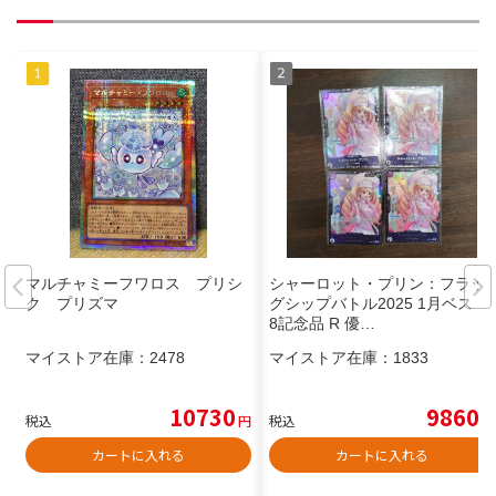
マルチャミーフワロス プリシ
シャーロット・プリン：フラッ
ク プリズマ
グシップバトル2025 1月ベスト
8記念品 R 優…
マイストア在庫：
2478
マイストア在庫：
1833
10730
9860
税込
円
税込
円
カートに入れる
カートに入れる