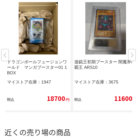
ドラゴンボールフュージョンワ
遊戯王初期ブースター 闇魔界の
ールド マンガブースター01 1
覇王 ARS10
BOX
マイストア在庫：
1947
マイストア在庫：
3675
18700
11600
税込
円
税込
円
近くの売り場の商品