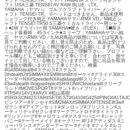
ャフト TENSEI TR。ヤマハ YAMAHA スリーブ付きシャ
フト USA三菱 TENSEI AV RAW BLUE （TX。
YAMAHA（ヤマハ） ゴルフクラブ ドライバー メンズ シ
ャフト TENSEI TR。※ヘッドはつきません。新品未使用
シュリンク付き純正 YAMAHAヤマハRMX VD／M純正シ
ャフトTENSEI TR50 S三菱ケミカルドライバー用シャフ
ト◾️1W ドライバー用 YAMAHA◾️硬さ（FLEX）：S◼️長さ
ヘッド装着時 45.5インチ◾️スリーブ：YAMAHAヤマハ純
正 ヤマハRMX VD／X,M,R商品の状態については写真を
見てご判断ください。差し替え防止のため、返品は受けつ
けられませんのでよく検討後のご購入お願いします。写真
では判断できない細かい傷などはご理解下さい。プロフィ
ール欄などもご確認頂けますと幸いです。合わせて、他サ
イトにて出している物もございますので、急に出品を取消
す場合が御座いまのでご了承ください。検索
#G430#stealth#ステルス#ステルス
2#stealth2#SIMMAX#SM9#sm8#ボーケイ#グライド30#ス
ピーダーNX#SpeederNX#adidasgolf#スリクソン
#3w#stealth #rogue#epic#SRIXON#Cleveland#クリープ
ランド#MOVESPORT#デサント#ハイブリッド
#TP5#V1#V1X#AVX #松山英樹
#SRIXSON#ZSTAR#SFT#LST#G410#G425#PING#ALTAJ
ピンツアー#テンセイ#SIM2MAX#SIMMAX#TENSEI#3w#
ゼクシオ#アイアンセット#ダンロップ#プリジストン#ユ
ーティリティ#ゼクシオ#マークアンドロナ#タイトリスト
#リンドバーグ#キャロウェイ#マスターバニー #ジャック
バニー#テーラーメイド #オークリー #FJ #アディダス #ニ
ューバランス #アンダーアーマー #ナイキ #フィラ #ルコ