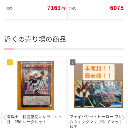
7163
6075
税込
円
税込
円
近くの売り場の商品
遊戯王 精霊獣使いレラ 4つ
フェイバリットヒーロー フレイ
目 25thシークレット
ムウィングマン プレイマット 遊
戯王