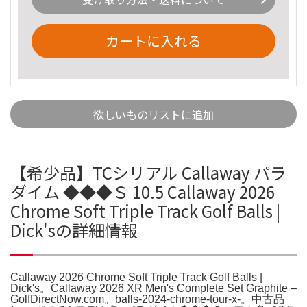
カートに入れる
欲しいものリストに追加
【希少品】TCシリアル Callaway パラ
ダイム ◆◆◆Ｓ 10.5 Callaway 2026
Chrome Soft Triple Track Golf Balls |
Dick'sの詳細情報
Callaway 2026 Chrome Soft Triple Track Golf Balls |
Dick's。Callaway 2026 XR Men's Complete Set Graphite –
GolfDirectNow.com。balls-2024-chrome-tour-x-。中古品