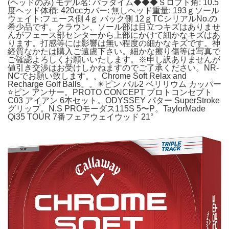
(ヘッドのみ) モデル名: パラダイム◆◆◆Ｓロフト角: 10.5
度ヘッド体積: 420ccカバー: 無しヘッド重量: 193ｇソール
ウェイト:フェース側 4ｇ バック側 12ｇTCシリアルNo.の
希少品です。クラウン、ソール部は目立つキズはありませ
んがフェース部センターから上部にかけて細かなキズはあ
ります。打感等には影響は無い程度の細かなキズです。神
経質なかたは購入ご遠慮下さい。細かな擦り傷等は写真で
ご確認よろしくお願いいたします。※申し訳ありませんが
値引き交渉はお受けしかねますのでご了承ください。NR-
NCでお願い致します。。Chrome Soft Relax and
Recharge Golf Balls。。✴️ピン パル2 ベリリウム カッパー
⭐ピン アンサー。PROTO CONCEPT プロトコンセプト
C03 アイアン 6本セット。ODYSSEY パター SuperStroke
グリップ。N.S PROモーダス115S 5〜P。TaylorMade
Qi35 TOUR 7番フェアウェイウッド 21°