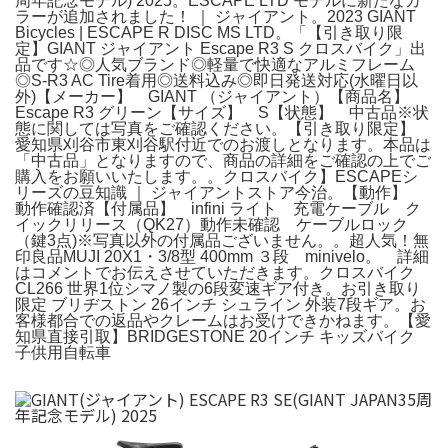
周年記念モデル) 2025。ESCAPE LTD モデルに新たなカ
ラーが追加されました！ ｜ ジャイアント。2023 GIANT
Bicycles | ESCAPE R DISC MS LTD。「【引き取り限
定】GIANT ジャイアント Escape R3 S クロスバイク」出
品です☆◎人気ブランド◎軽量で快適なアルミフレーム
◎S-R3 AC Tire着用◎送料込み◎即日発送対応(水曜日以
外)【メーカー】 GIANT （ジャイアント）【商品名】
Escape R3 グリーン【サイズ】 S【状態】 中古品※状
態に関しては写真をご確認ください。【引き取り限定】
愛知県刈谷市東刈谷駅付近でのお渡しとなります。本品は
「中古品」となりますので、商品の詳細をご確認の上でご
購入をお願いいたします。。クロスバイク】ESCAPEシ
リーズの豆知識 ｜ ジャイアントストア今治。【動作】
動作確認済【付属品】 infini ライト 充電ケーブル ク
イックリリース（QK27）動作未確認 ケーブルロック
（鍵3点)※写真以外の付属品ございません。。超人気！無
印良品MUJI 20X1・3/8型 400mm ３段 minivelo。 詳細
はコメントでお伝えさせていただきます。クロスバイク
CL266 世界1位シマノ製の6段変速ギア付き。お引き取り
限定 ブリヂストン 26インチ シュライン 外装7段ギア。お
客様都合での返品やクレームはお受けできかねます。【愛
知県直接引取】BRIDGESTONE 20インチ キッズバイク
子供用自転車