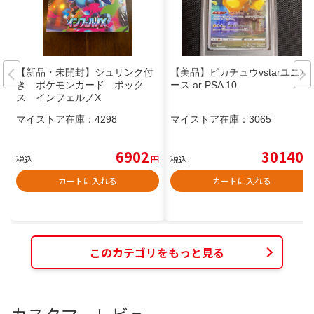
【新品・未開封】シュリンク付
【美品】ピカチュウvstarユニバ
き ポケモンカード ボック
ース ar PSA 10
ス インフェルノX
マイストア在庫：
4298
マイストア在庫：
3065
6902
30140
税込
円
税込
円
カートに入れる
カートに入れる
このカテゴリをもっと見る