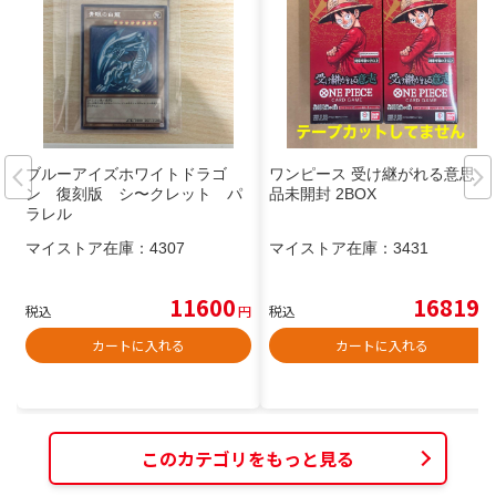
ブルーアイズホワイトドラゴ
ワンピース 受け継がれる意思 新
ン 復刻版 シ〜クレット パ
品未開封 2BOX
ラレル
マイストア在庫：
4307
マイストア在庫：
3431
11600
16819
税込
円
税込
円
カートに入れる
カートに入れる
このカテゴリをもっと見る