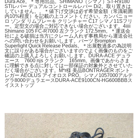
Dura Ace。＊専用出品。SHIMANO（シマノ）ST-R9180
STIレバー デュアルコントロールレバー Di2。取り置きは
していません。。＊値下げ交渉は必ず希望金額（常識範囲
内10%程度）を記載の上コメントください。カンパニョー
ロ ゾンダ リムブレーキ クリンチャー C17 シマノ11Sフリ
ー。定型文の場合ご対応できない場合がございます。4iiii
Shimano 105 FC-R7000 左クランク 172.5mm。＊運送会
社による破損は当方にクレーム入れず事務局から運送会社
への問い合わせをお願いします。パーツ Brompton
Superlight Quick Release Pedals。＊出展数過多の為説明
文に誤りがある場合がございますのでよく画像のものをご
確認の上購入よろしくお願いします。DURA-ACE デュラ
エース 7600 njs クランク 165mm。画像であからさま
に理解できる点に対しては一部保証の対象外とさせていた
だく場合がございます。M*r様 美品BONTRAGER ボント
レガー AEOLUS アイオロス PRO。シマノ1057000アルテ
グラ8000デュラエースDURA-ACE9100CN-HG600BBBス
イスストップ