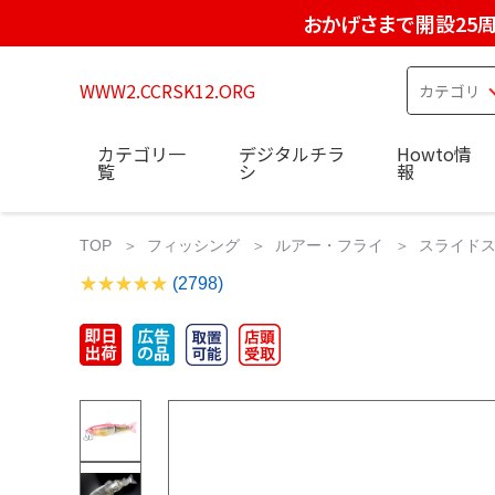
おかげさまで開設25
WWW2.CCRSK12.ORG
カテゴリ一
デジタルチラ
Howto情
覧
シ
報
TOP
フィッシング
ルアー・フライ
スライドスイマ
(2798)