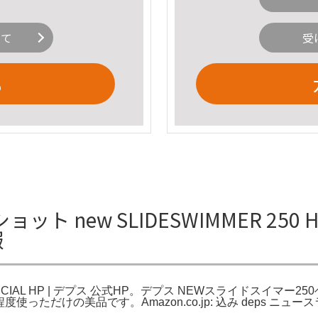
いて
受
る
ew SLIDESWIMMER 250 HEAD 
報
ps OFFICIAL HP | デプス 公式HP。デプス NEWスライドスイマー2
HP。1.2回程度使っただけの美品です。Amazon.co.jp: 込み de