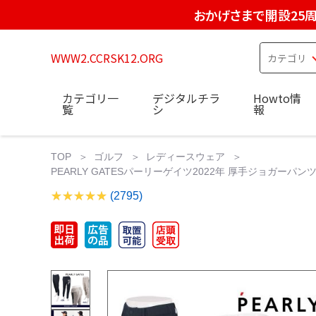
おかげさまで開設25
WWW2.CCRSK12.ORG
カテゴリ一
デジタルチラ
Howto情
覧
シ
報
TOP
ゴルフ
レディースウェア
PEARLY GATESパーリーゲイツ2022年 厚手ジョガーパンツ定価
(2795)