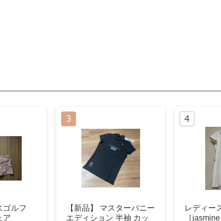
スゴルフ
【新品】 マスターバニー
レディー
ェア
エディション 半袖 カッ
［jasmin