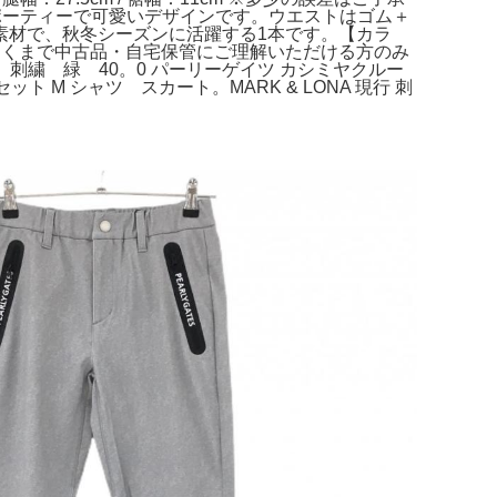
スポーティーで可愛いデザインです。ウエストはゴム＋
素材で、秋冬シーズンに活躍する1本です。【カラ
あくまで中古品・自宅保管にご理解いただける方のみ
スト 刺繍 緑 40。0 パーリーゲイツ カシミヤクルー
ット M シャツ スカート。MARK & LONA 現行 刺