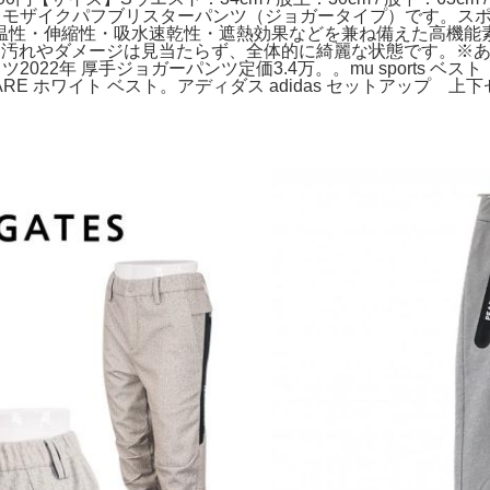
を惹く、モザイクパフブリスターパンツ（ジョガータイプ）です。
温性・伸縮性・吸水速乾性・遮熱効果などを兼ね備えた高機能
つ汚れやダメージは見当たらず、全体的に綺麗な状態です。※
ツ2022年 厚手ジョガーパンツ定価3.4万。。mu sports ベ
RE ホワイト ベスト。アディダス adidas セットアップ 上下セ