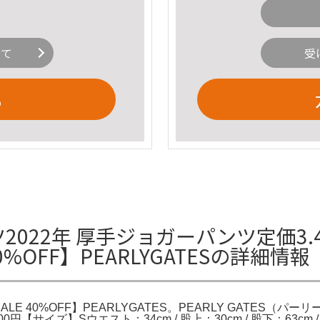
いて
受
る
ツ2022年 厚手ジョガーパンツ定価3.4万
40%OFF】PEARLYGATESの詳細情報
 SALE 40%OFF】PEARLYGATES。PEARLY GATES
4,100円【サイズ】Sウエスト：34cm / 股上：30cm / 股下：63cm