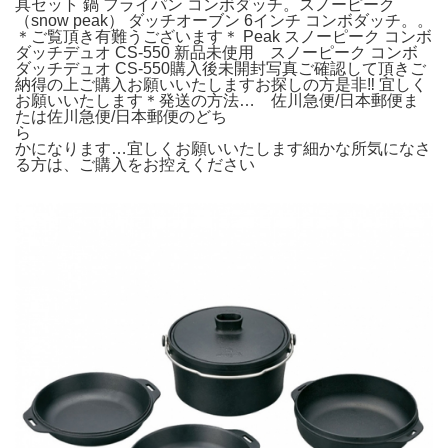
具セット 鍋 フライパン コンボダッチ。スノーピーク
（snow peak） ダッチオーブン 6インチ コンボダッチ。。
＊ご覧頂き有難うございます＊ Peak スノーピーク コンボ
ダッチデュオ CS-550 新品未使用 スノーピーク コンボ
ダッチデュオ CS-550購入後未開封写真ご確認して頂きご
納得の上ご購入お願いいたしますお探しの方是非‼︎ 宜しく
お願いいたします＊発送の方法… 佐川急便/日本郵便ま
たは佐川急便/日本郵便のどち
ら
かになります…宜しくお願いいたします細かな所気になさ
る方は、ご購入をお控えください