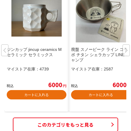
ジンカップ jincup ceramics M
廃盤 スノーピーク ライン コラ
セラミック セラミックス
ボ チタン シェラカップ LINE キ
ャンプ
マイストア在庫：
4739
マイストア在庫：
2587
6000
6000
税込
円
税込
円
カートに入れる
カートに入れる
このカテゴリをもっと見る