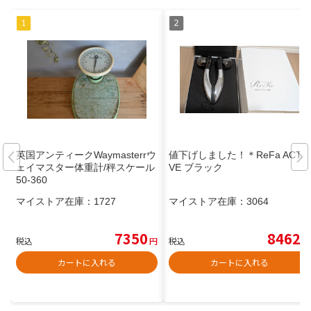
英国アンティークWaymasterrウ
値下げしました！＊ReFa ACTI
ェイマスター体重計/秤スケール
VE ブラック
50-360
マイストア在庫：
1727
マイストア在庫：
3064
7350
8462
税込
円
税込
円
カートに入れる
カートに入れる