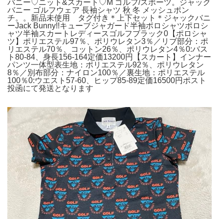
バニー♡ニット&スカート♡M ゴルフ/スポーツ。ジャック
バニー ゴルフウェア 長袖シャツ 秋 冬 メッシュポン
チ。。新品未使用 タグ付き＊上下セット＊ジャックバニ
ーJack Bunny!!キューブジャガード半袖ポロシャツポロシ
ャツ半袖スカートレディースゴルフブラック0【ポロシャ
ツ】ポリエステル97％、ポリウレタン3％／リブ部分：ポ
リエステル70％、コットン26％、ポリウレタン4％0:バス
ト80-84、身長156-164定価13200円【スカート】インナー
パンツ一体型表生地：ポリエステル92％、ポリウレタン
8％／別布部分：ナイロン100％／裏生地：ポリエステル
100％0:ウエスト57-60、ヒップ85-89定価16500円ポスト
投函にて発送となります