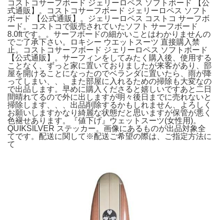
コストコサーフボード ジェリーロペス ソフトボード 【公
式通販】。コストコサーフボード ジェリーロペス ソフト
ボード 【公式通販】。ジェリーロペス コストコ サーフボ
ード。コストコで販売されていたソフト サーフボード
8.0ftです。。サーフボードの細かいことはわかりませんの
でご了承下さい。ロキシー ウエットスーツ 直接購入禁
止。コストコサーフボード ジェリーロペス ソフトボード
【公式通販】。サーフィンをしてみたく購入後、使用する
ことなく、ずっと家に置いておりましたが来客があり、部
屋を開けることになったのでベランダに置いたら、雨が降
ってしまい、、、また部屋に入れるための掃除も大変なの
で出品します。早めに購入くださると嬉しいですあと二日
間晴れてるので外に出しますが明々後日までに売れないと
掃除します、、、出品削除するかもしれません、よろしく
お願いしますかなり綺麗な状態だと思いますが保管が悪く
色褪せあります。『値下げ』ウェットスーツ(女性用)。
QUIKSILVER ステッカー。画像にあるものが出品対象全
てです。配送に関して※配送ご希望の際は、ご指定方法に
て