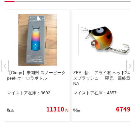
【Diego】未開封 スノーピーク
ZEAL 悟 アライ君 ヘッド24
peak オーロラボトル
スプラッシュ 即完 最終章
NA
マイストア在庫：
3692
マイストア在庫：
4357
11310
6749
税込
円
税込
円