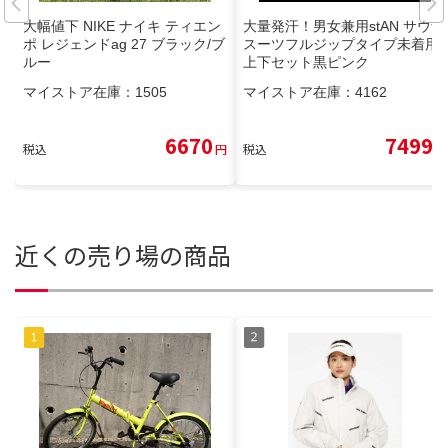
大幅値下 NIKE ナイキ ティエン
大量発汗！男女兼用stAN サウナ
ポ レジェンドag 27 ブラック/ブ
スーツフルジップタイプ未着用
ルー
上下セット黒ピンク
マイストア在庫：
1505
マイストア在庫：
4162
6670
7499
税込
円
税込
円
近くの売り場の商品