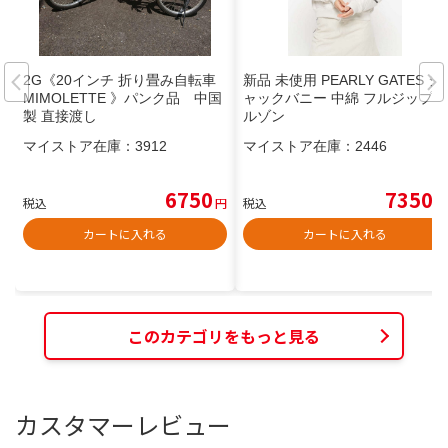
2G《20インチ 折り畳み自転車
新品 未使用 PEARLY GATES ジ
MIMOLETTE 》パンク品 中国
ャックバニー 中綿 フルジップブ
製 直接渡し
ルゾン
マイストア在庫：
3912
マイストア在庫：
2446
6750
7350
税込
円
税込
円
カートに入れる
カートに入れる
このカテゴリをもっと見る
カスタマーレビュー