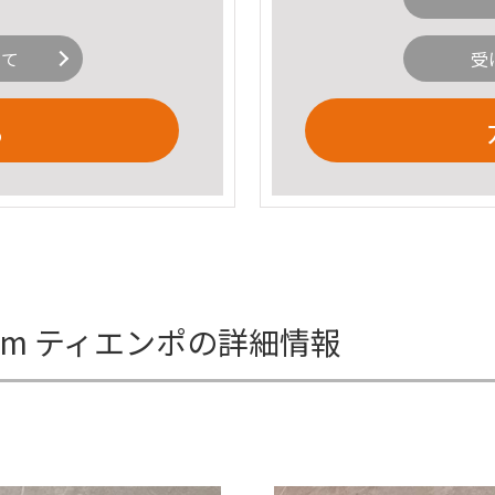
いて
受
る
.5cm ティエンポの詳細情報