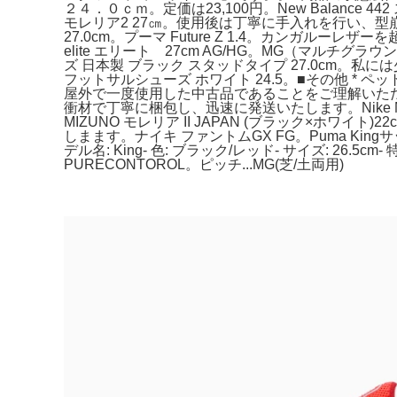
２４．０ｃｍ。定価は23,100円。New Bala
モレリア2 27㎝。使用後は丁寧に手入れを行い、型崩
27.0cm。プーマ Future Z 1.4。カンガルー
elite エリート 27cm AG/HG。MG（マル
ズ 日本製 ブラック スタッドタイプ 27.0cm。私
フットサルシューズ ホワイト 24.5。■その他 * ペットは
屋外で一度使用した中古品であることをご理解いただける方
衝材で丁寧に梱包し、迅速に発送いたします。Nike 
MIZUNO モレリア II JAPAN (ブラック×
しまます。ナイキ ファントムGX FG。Puma Kingサッ
デル名: King- 色: ブラック/レッド- サイズ: 26.5
PURECONTOROL。ピッチ...MG(芝/土両用)