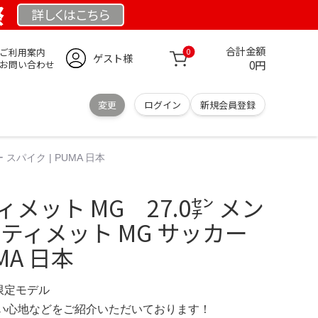
祭
詳しくは
こちら
合計金額
ご利用案内
0
ゲスト様
0円
お問い合わせ
変更
ログイン
新規会員登録
スパイク | PUMA 日本
メット MG 27.0㌢ メン
ルティメット MG サッカー
MA 日本
 限定モデル
の使い心地などをご紹介いただいております！