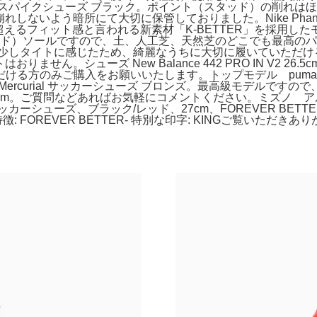
nce 442 スパイクシューズ ブラック。ポイント（スタッド）
れしないよう暗所にて大切に保管しておりました。Nike Phan
レザーを超えるフィット感と言われる新素材「K-BETTER」を採用した
チグラウンド）ソールですので、土、人工芝、天然芝のどこでも最高の
には少しタイトに感じたため、綺麗なうちに大切に履いていただける方
おりません。シューズ New Balance 442 PRO IN V2 
のみご購入をお願いいたします。トップモデル puma フューチャ
Mercurial サッカーシューズ ブロンズ。最高級モデルで
ホワイト)22cm。ご質問などあればお気軽にコメントください。ミズ
カーシューズ、ブラック/レッド、27cm、FOREVER BETTERデザ
cm- 特徴: FOREVER BETTER- 特別な印字: KINGご覧いただ