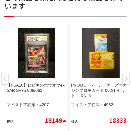
います
【PSA10】ヒビキのホウオウex
PROMO T - トレーナーズマガ
SAR SV9a 086/063
ジンプロモカード 002/T セッ
ト ポケカ
マイストア在庫：
4207
マイストア在庫：
4962
18149
18333
税込
円
税込
円