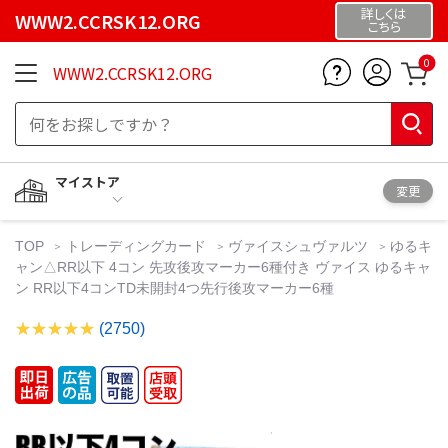
詳しくは
WWW2.CCRSK12.ORG
こちら
0
WWW2.CCRSK12.ORG
マイストア
変更
TOP
トレーディングカード
ヴァイスシュヴァルツ
ゆるキ
ャン△RR以下 4コン 先攻後攻マーカー6種付き ヴァイス ゆるキャ
ン RR以下4コンTD未開封4つ先行後攻マーカー6種
(2750)