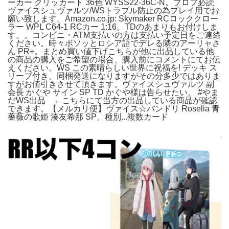
ーカー クリッカート 36色 WYSS22-36C-N。プロフ必読
ヴァイスシュヴァルツ/WSトラブル防止の為プレイ用でお
願い致します。Amazon.co.jp: Skymaker RCロッククロー
ラー WPL C64-1 RCカー 1:16。TDのあまりもお付けしま
す。。コンビニ・ATM支払いの方は支払い予定日をご連絡
ください。時々ボソッとロシア語でデレる隣のアーリャさ
ん PR+。まとめ買い値下げこちらが他に出品している他
の商品の購入をご希望の場合、購入前にコメントにてお伝
えください。WS この素晴らしい世界に祝福を! デッキ ス
リーブ付き。同梱発送になりますがその分多少ではありま
すがお値引きさせて頂きます。ヴァイスシュヴァルツ 副
会長 かぐや サイン SP TD かぐや様は告らせたい。 #やま
だWS出品 ←こちらにて当方の出品している商品が確認
できます。【メルカリ便】ヴァイス☆バンドリ Roselia 青
薔薇の歌姫 湊友希那 SP。種別...複数カード