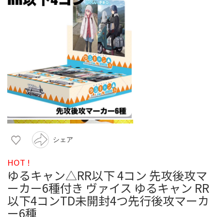
シェア
HOT !
ゆるキャン△RR以下 4コン 先攻後攻マ
ーカー6種付き ヴァイス ゆるキャン RR
以下4コンTD未開封4つ先行後攻マーカ
ー6種