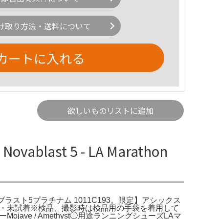
け取り方法・送料について
カートに入れる
欲しいものリストに追加
ablast 5 - LA Marathon
ATINUM ノヴァブラスト5プラチナム 1011C193。限定】アシックス
用・未試着※検品、撮影時は検品用の手袋を着用して
Mojave / Amethyst◯用途ランニングシューズLAマ