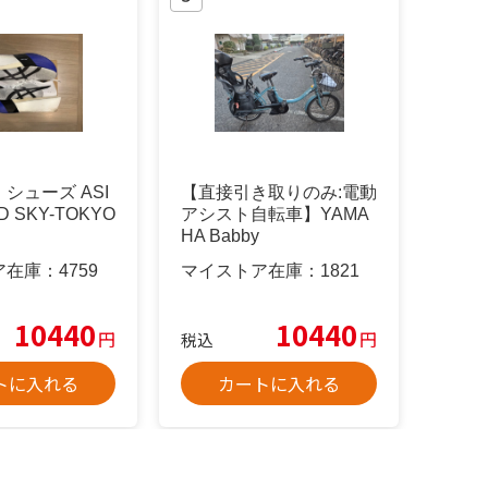
シューズ ASI
【直接引き取りのみ:電動
D SKY-TOKYO
アシスト自転車】YAMA
HA Babby
ア在庫：
4759
マイストア在庫：
1821
10440
10440
円
円
税込
トに入れる
カートに入れる