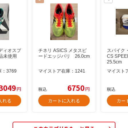
ディオスプ
チネリ ASICS メタスピ
スパイク・
 新品未使用
ードエッジパリ 26.0cm
CS SPEE
25.5cm
庫：
3769
マイストア在庫：
1241
マイスト
3049
6750
円
円
税込
税込
入れる
カートに入れる
カー