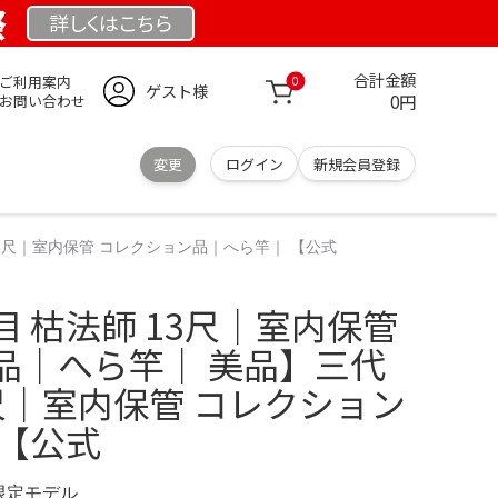
祭
詳しくは
こちら
合計金額
ご利用案内
0
ゲスト様
0円
お問い合わせ
変更
ログイン
新規会員登録
13尺｜室内保管 コレクション品｜へら竿｜ 【公式
 枯法師 13尺｜室内保管
品｜へら竿｜ 美品】三代
3尺｜室内保管 コレクション
 【公式
 限定モデル