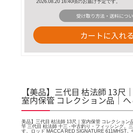
2026.08.20 16:40頃のお届け予定です。
受け取り方法・送料につ
カートに入れ
【美品】三代目 枯法師 13尺
室内保管 コレクション品｜へ
美品】三代目 枯法師 13尺｜室内保管 コレクション
竿 三代目 枯法師 十三 - 中古釣り・フィッシン
す。ロッド MACCA RED SIGNATURE 61