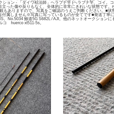
ークション - 「ダイワ枯法師」ヘラブナ竿 (ヘラブナ竿、コ
た傷や反りもなく、全体的に非常にきれいな状態です。ryoryo
個人の主観もありますので、写真をご確認のうえご判断ください。
は付属しません※写真に写っているものが全てです■発送丁寧
S。No.5034 鯵道5G S682L / AJI。他のネットオー
huerco xt511-5s。