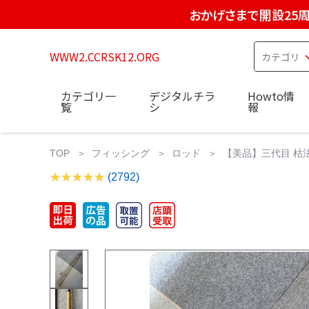
おかげさまで開設25
WWW2.CCRSK12.ORG
カテゴリ一
デジタルチラ
Howto情
覧
シ
報
TOP
フィッシング
ロッド
【美品】三代目 枯
(2792)