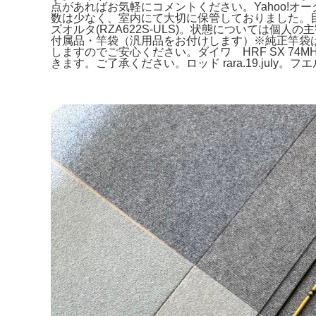
点があればお気軽にコメントください。Yahoo!オ
数は少なく、室内にて大切に保管しておりました。目立っ
ズオルタ(RZA622S-ULS)。状態については
付属品・竿袋（汎用品をお付けします）※純正竿袋
しますのでご安心ください。ダイワ HRF SX 74MH
きます。ご了承ください。ロッド rara.19.july。フエルコ 