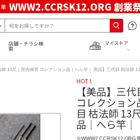
WWW2.CCRSK12.ORG 創業
周年
マイストア
店舗・チラシ検
索
法師 13尺｜室内保管 コレクション品｜へら竿｜ 美品】三代目 枯法師 
HOT !
【美品】三代目
コレクション
目 枯法師 1
品｜へら竿｜
※WWW2.CCRSK12.ORG