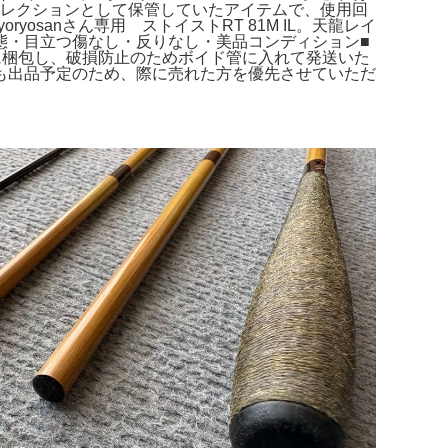
イ。コレクションとして保管していたアイテムで、使用回
sanさん専用 ストイストRT 81M IL。天龍レイ
■状態・目立つ傷なし・反りなし・美品コンディション■
に梱包し、破損防止のためボイド管に入れて発送いた
クションにも出品予定のため、際に売れた方を優先させていただ