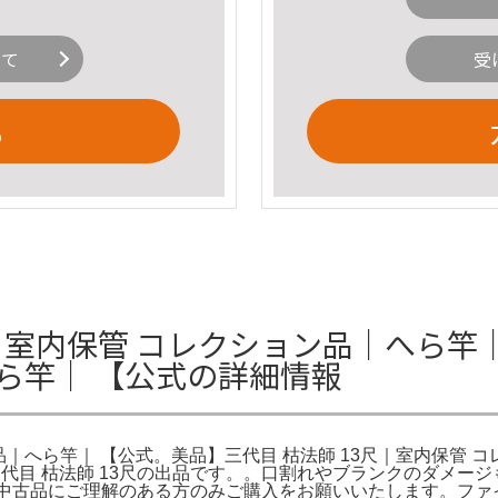
いて
受
る
｜室内保管 コレクション品｜へら竿｜
ら竿｜ 【公式の詳細情報
品｜へら竿｜ 【公式。美品】三代目 枯法師 13尺｜室内保管 コレ
グ。三代目 枯法師 13尺の出品です。。口割れやブランクのダメ
1MHST。中古品にご理解のある方のみご購入をお願いいたします。フ