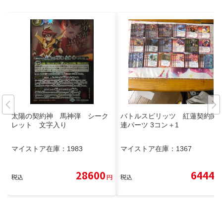
太陽の契約神 馬神弾 シーク
バトルスピリッツ 紅蓮契約関
レット 文字入り
連パーツ 3コン＋1
マイストア在庫：
1983
マイストア在庫：
1367
28600
6444
税込
円
税込
円