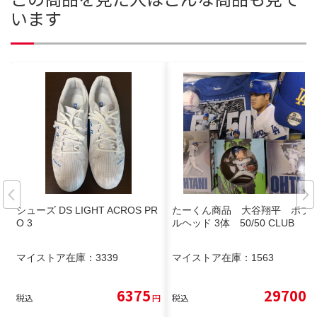
います
シューズ DS LIGHT ACROS PR
たーくん商品 大谷翔平 ボブ
O 3
ルヘッド 3体 50/50 CLUB
マイストア在庫：
3339
マイストア在庫：
1563
6375
29700
税込
円
税込
円