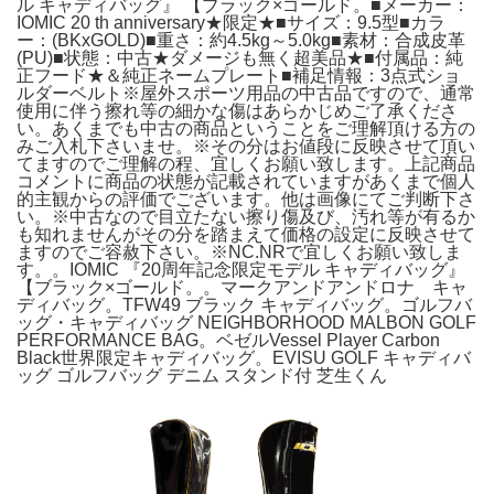
ル キャディバッグ』 【ブラック×ゴールド。■メーカー：
IOMIC 20 th anniversary★限定★■サイズ：9.5型■カラ
ー：(BKxGOLD)■重さ：約4.5kg～5.0kg■素材：合成皮革
(PU)■状態：中古★ダメージも無く超美品★■付属品：純
正フード★＆純正ネームプレート■補足情報：3点式ショ
ルダーベルト※屋外スポーツ用品の中古品ですので、通常
使用に伴う擦れ等の細かな傷はあらかじめご了承くださ
い。あくまでも中古の商品ということをご理解頂ける方の
みご入札下さいませ。※その分はお値段に反映させて頂い
てますのでご理解の程、宜しくお願い致します。上記商品
コメントに商品の状態が記載されていますがあくまで個人
的主観からの評価でございます。他は画像にてご判断下さ
い。※中古なので目立たない擦り傷及び、汚れ等が有るか
も知れませんがその分を踏まえて価格の設定に反映させて
ますのでご容赦下さい。※NC.NRで宜しくお願い致しま
す。。IOMIC 『20周年記念限定モデル キャディバッグ』
【ブラック×ゴールド。。マークアンドアンドロナ キャ
ディバッグ。TFW49 ブラック キャディバッグ。ゴルフバ
ッグ・キャディバッグ NEIGHBORHOOD MALBON GOLF
PERFORMANCE BAG。ベゼルVessel Player Carbon
Black世界限定キャディバッグ。EVISU GOLF キャディバ
ッグ ゴルフバッグ デニム スタンド付 芝生くん