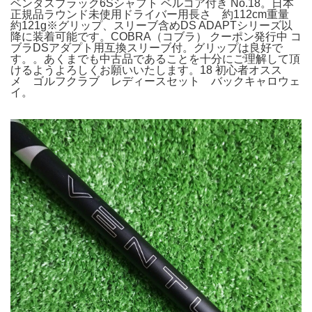
ベンタスブラック6Sシャフト ベルコア付き No.18。日本
正規品ラウンド未使用ドライバー用長さ 約112cm重量
約121g※グリップ、スリーブ含めDS ADAPTシリーズ以
降に装着可能です。COBRA（コブラ） クーポン発行中 コ
ブラDSアダプト用互換スリーブ付。グリップは良好で
す。。あくまでも中古品であることを十分にご理解して頂
けるようよろしくお願いいたします。18 初心者オスス
メ ゴルフクラブ レディースセット バックキャロウェ
イ。