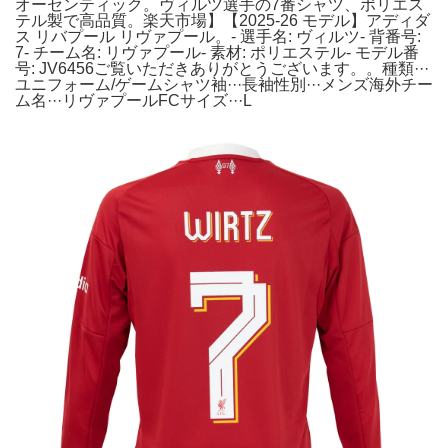
オーセンティック。ヴィルツ選手の7番シャツ、ポリエス
テル製で高品質。楽天市場】【2025-26 モデル】アディダ
ス リバプール リヴァプール。- 選手名: ヴィルツ- 背番号:
7- チーム名: リヴァプール- 素材: ポリエステル- モデル番
号: JV6456ご覧いただきありがとうございます。。種類···
ユニフォーム/ゲームシャツ袖···長袖性別···メンズ海外チー
ム名···リヴァプールFCサイズ···L