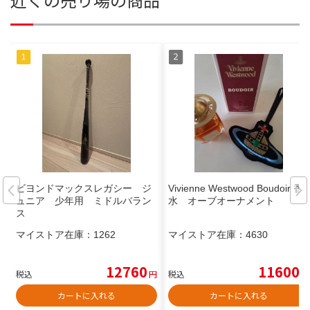
ビヨンドマックスレガシー ジ
Vivienne Westwood Boudoir 香
ュニア 少年用 ミドルバラン
水 オーブオーナメント
ス
マイストア在庫：
1262
マイストア在庫：
4630
12760
11600
税込
円
税込
円
カートに入れる
カートに入れる