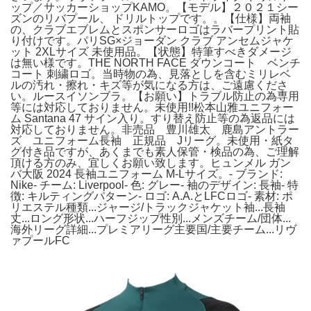
ップ／サッカーショップKAMO。【モデル】２０２１シー
ズンのリバプール、 ドリルトップです。。【仕様】両袖
の、クラブエブレムとスポンサーロゴはラバープリント貼
り付けです。パリSG×ジョーダン クラブ アンセムジャケ
ット 2XLサイズ 未使用品。【状態】特筆すべきダメージ
は無い様です。THE NORTH FACE ダウンコート ベンチ
コート 刺繍ロゴ。当時物の為、見落としを含むミリレベ
ルの汚れ・擦れ・キズ等が気になる方は、ご遠慮くださ
い。ルースイソンブラ。【お願い】トラブル防止の為専用
等には対応しておりません。未使用!!松本山雅ユニフォー
ム Santana 47 サイン入り。すり替え防止等の為返品には
対応しておりません。非売品 豊川雄太 鹿島アントラー
ズ ユニフォーム長袖 正規品 Jリーグ。未使用・紙タ
グ付き品ですが、あくまでも素人保管・検品の為、ご理解
頂ける方のみ、宜しくお願い致します。ヒュンメル ガン
バ大阪 2024 長袖ユニフォーム M-Lサイズ。- ブランド:
Nike- チーム: Liverpool- 色: グレー- 袖のデザイン: 長袖- 特
徴: キルティングパターン- ロゴ: A.A.とLFCロゴ- 素材: ポ
リエステル種類...ジャージ/トラックジャケット袖...長袖
丈...ロング形状...ハーフジップ性別...メンズチーム/団体...
海外リーグ詳細...プレミアリーグ主要国/主要チーム...リヴ
ァプールFC