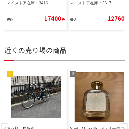
マイストア在庫：
3416
マイストア在庫：
2617
17400
12760
税込
円
税込
円
近くの売り場の商品
あう様 自転車
Santa Maria Novella オーデコロ