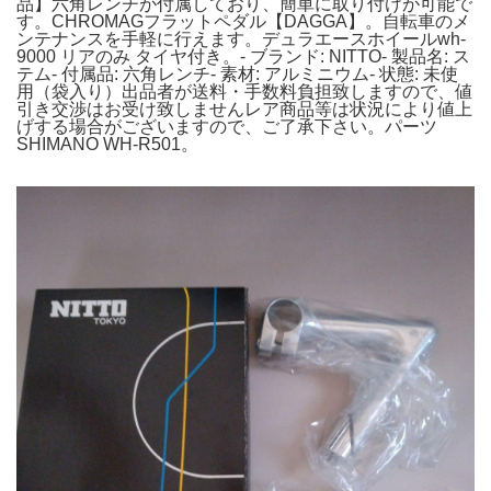
品】六角レンチが付属しており、簡単に取り付けが可能で
す。CHROMAGフラットペダル【DAGGA】。自転車のメ
ンテナンスを手軽に行えます。デュラエースホイールwh-
9000 リアのみ タイヤ付き。- ブランド: NITTO- 製品名: ス
テム- 付属品: 六角レンチ- 素材: アルミニウム- 状態: 未使
用（袋入り）出品者が送料・手数料負担致しますので、値
引き交渉はお受け致しませんレア商品等は状況により値上
げする場合がございますので、ご了承下さい。パーツ
SHIMANO WH-R501。