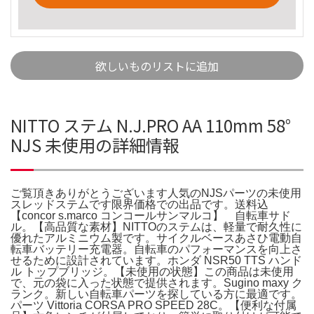
欲しいものリストに追加
NITTO ステム N.J.PRO AA 110mm 58°
NJS 未使用の詳細情報
ご覧頂きありがとうございます人気のNJSパーツの未使用
スレッドステムです限界価格での出品です。送料込
【concor s.marco コンコールサンマルコ】 自転車サド
ル。【高品質な素材】NITTOのステムは、軽量で耐久性に
優れたアルミニウム製です。サイクルベースあさひ電動自
転車バッテリー充電器。自転車のパフォーマンスを向上さ
せるために設計されています。ホンダ NSR50 TTS ハンド
ル トップブリッジ。【未使用の状態】この商品は未使用
で、元の袋に入った状態で提供されます。Sugino maxy ク
ランク。新しい自転車パーツを探している方に最適です。
パーツ Vittoria CORSA PRO SPEED 28C。【便利な付属