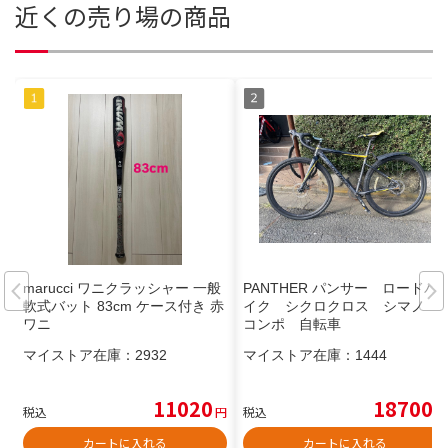
近くの売り場の商品
marucci ワニクラッシャー 一般
PANTHER パンサー ロードバ
軟式バット 83cm ケース付き 赤
イク シクロクロス シマノ
ワニ
コンポ 自転車
マイストア在庫：
2932
マイストア在庫：
1444
11020
18700
税込
円
税込
円
カートに入れる
カートに入れる