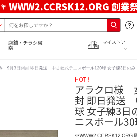
WWW2.CCRSK12.ORG 創業
周年
マイストア
店舗・チラシ検
索
 9月3日開封 即日発送 中古硬式テニスボール120球 女子練3日のみ 
HOT !
アラクロ様 
封 即日発送 
球 女子練3日
ニスボール30球
※WWW2.CCRSK12.ORG