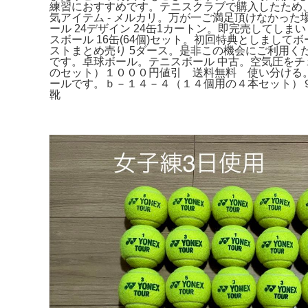
練習におすすめです。テニスクラブで購入したため、
気アイテム - メルカリ。万が一ご満足頂けなかっ
ール 24デザイン 24缶1カートン。即完売してしまいま
スボール 16缶(64個)セット。初回特典としまし
ストまとめ売り 5ダース。是非この機会にご利用くださ
です。卓球ボール。テニスボール 中古。空気圧を
のセット）１０００円値引 送料無料 使い分ける。
ールです。ｂ－１４－４（１４個用の４本セット）
靴