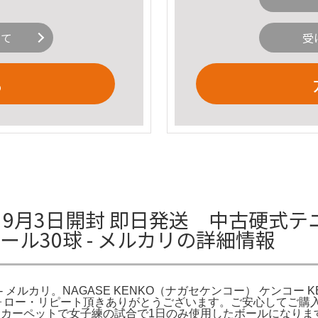
いて
受
る
9月3日開封 即日発送 中古硬式テニ
ール30球 - メルカリの詳細情報
 メルカリ。NAGASE KENKO（ナガセケンコー） ケンコー 
フォロー・リピート頂きありがとうございます。ご安心してご購
しカーペットで女子練の試合で1日のみ使用したボールになりま