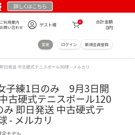
祭
詳しくは
こちら
合計金額
ご利用案内
0
ゲスト様
0円
お問い合わせ
変更
ログイン
新規会員登録
即日発送 中古硬式テニスボール30球 - メルカリ
女子練1日のみ 9月3日開
中古硬式テニスボール120
のみ 即日発送 中古硬式テ
 - メルカリ
 限定モデル