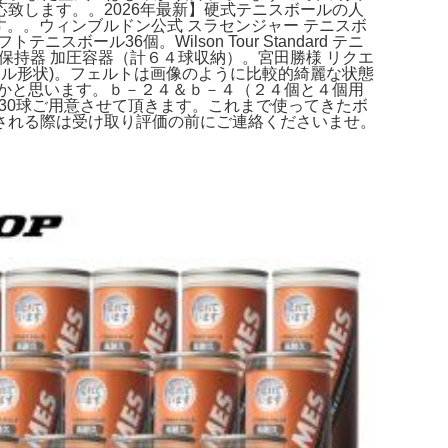
致します。。2026年最新】硬式テニスボールの人
す。。ウィンブルドン公式 スラセンジャー テニスボ
ル36個。Wilson Tour Standard テニ
力保持器 加圧容器（計６４球収納）。宮田勝様 リクエ
球ボール形状)。フェルトは画像のように比較的綺麗な状態
かと思います。ｂ－２４＆ｂ－４（２４個と４個用
30球ご用意させて頂きます。これまで使ってきたボ
される際は受け取り評価の前にご連絡くださいませ。