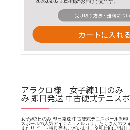
2026.09.02 18:54頃のお届け予定です。
受け取り方法・送料につ
カートに入れ
アラクロ様 女子練1日のみ 
み 即日発送 中古硬式テニスボ
女子練3日のみ 即日発送 中古硬式テニスボール30球 -
スボールの人気アイテム - メルカリ。たくさんの
またリピート特典等もございます。9月上旬に開封