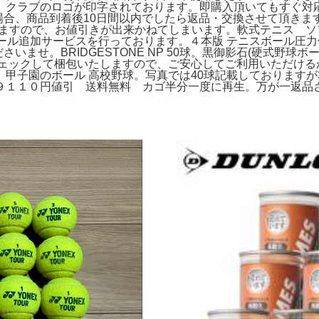
クラブのロゴが印字されております。即購入頂いてもすぐ対応
た場合、商品到着後10日間以内でしたら返品・交換させて頂きま
すので、お値引きが出来かねてしまいます。軟式テニス ソフトテニスボー
てボール追加サービスを行っております。４本版 テニスボール圧
いませ。BRIDGESTONE NP 50球。黒御影石(硬式野
チェックして梱包いたしますので、ご安心してご利用いただける
甲子園のボール 高校野球。写真では40球記載しておりますが
９１１０円値引 送料無料 カゴ半分一度に再生。万が一返品