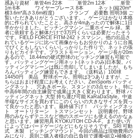
感あり資材 単管4m 22本 単管2m 12本 単管
1m 6本 ワイヤーブレース 8本 ネット(縦20m*
横3.6m*高さ3.6m程度) クランプ 必要数 照明3個 ご
覧いただきありがとうございます。。ゲージはかなり本格
的に作られていたことと、高さが4mあったので解体に1日
半かかりました。ピッチングマシン 二重ホイール 緑。業
者に依頼すると解体だけで3万円くらいは必要だったそう
です。FIELD FORCE FITM-242 トスマシン。他の出品さ
れているゲージに比べて画像からもお分かりのように台風
でびくともしないくらいしっかりした作りで、ネットの張
りもピカイチです。ブラストモーション。ゲージ長が20m
あるので、18.44mの硬式野球のピッチング練習も可能で
す。バッティングゲージ用ネット(ネットのみ)日本製。バ
ッティングマシーンは既に売却してしまいましたが、もち
ろんバッティング練習もできます。（送料込）100球
14450円 美品 野球ボール。照明は3つありますが、こ
ちらはおまけ程度にお考えください。ZenSports バッティ
ングネット 、 穴あきボール、スタンドの3点セット。特に
中高6年間の自主練習で成果は大きく変わります。野球 バ
ッティングネット 大型 持ち運び可能 KaRaDaStyle。中途
半端なサイズを買わずにこのくらいの大きなサイズを買っ
て良かったと思います。最終値下げ！ バッティングネッ
ト オートリターン トスマシンセット 説明書付。野球
用のみならずテニスなど他のスポーツにも使えるのかなぁ
と思います。練習用具 KYOKUTOH CD-A-F。また使い方
によってはバードゲージなどにもなりそうです。SRI 可動
式 木製 ピッチングマウンド。今回の商品は現物費用の
みになり、原則ご購入者様の自己負担で運搬•組立•補修の