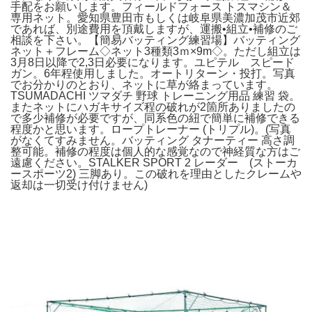
手配をお願いします。フィールドフォース トスマシン＆
専用ネット。愛知県豊田市もしくは岐阜県美濃加茂市近郊
であれば、別途費用を頂戴しますが、運搬•組立•補修のご
相談を下さい。【簡易バッティング練習場】バッティング
ネット＋フレーム◇ネット3種類3ｍ×9m◇。ただし組立は
3月8日以降で2,3日必要になります。ユピテル スピード
ガン。6年程使用しました。オートリターン・投打。写真
でお分かりのとおり、ネットに草が絡まっています。
TSUMADACHI ツマダチ 野球 トレーニング用品 練習 袋。
またネットにハガキサイズ程の破れが2箇所ありましたの
で多少補修が必要ですが、同系色の紐で簡単に補修できる
程度かと思います。ロープトレーナー (トリプル)。(写真
がなくてすみません。バッティング タナーティー 高さ調
整可能。補修の程度は個人的な感覚なので神経質な方はご
遠慮ください。STALKER SPORT 2 レーダー (ストーカ
ースポーツ2) 三脚あり。この破れを理由としたクレームや
返却は一切受け付けません)