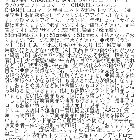
ト 衣料品。CHANEL - CHANEL シャネル ニットセーター
ラパウザニット ココマーク。CHANEL - シャネル
CHANEL ココマーク 半袖 ニット 衣料品 トップス。【商
品説明】お洒落好きにピッタリのレアアイテムになりま
す。今期マストアイテム。ブランド、年代によってサイズ
感は変わりますので必ず下の実寸をご確認ください。★平
置き実寸(㎝表記サイズ：表記無し肩幅：46cm着丈：
58cm身幅(バスト)：51cm袖丈：51cm素人寸法となってお
りますので若干の誤差はご了承ください。◆状態【ラン
ク】【B】しみ、汚れあり毛羽たちあり【S】極美品・使
用感のほとんどない状態【A】美品 目立つ傷や汚れが少な
い綺麗【B】多少目立つ傷汚れなどがある状態(一般的な古
着)【C】少々状態の悪い中古品・目立つ傷や使用感、汚れ
など【D】状態の悪い中古品・経年劣化以外の傷や汚れが
目立つ◆個人視点なので若干のスレや汚れを見落としてい
る場合がありますのでご理解くださいませ。◆御購入を検
討の皆様へいかなる場合にも購入された方が優先になりま
す。おまとめ購入など同梱希望の方もコメント頂けました
ら対応させて頂きます。他にも多数のブランドを出品して
います。ぜひ他の商品も見て頂けたら嬉しいです。フォロ
ーして頂ければ新着商品の通知も行きますので、是非フォ
ローもお願い致します！【購入元】正規品です。 ブラン
ドリユース店日本流通自主管理協会加盟店（AACD）質
屋・古物市場・ストア商品商品画像は全て現物を撮影して
います！*ブランド品は全て鑑定済の本物です！*大手中古
販売業者主催の会員制古物市場にて購入しております。種
別...セーター。CHANEL - シャネル CHANEL ココマーク
半袖 ニット 衣料品 トップス。。美品✦マークアンドロナ