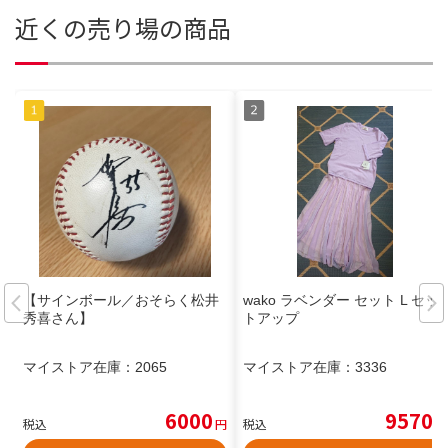
近くの売り場の商品
【サインボール／おそらく松井
wako ラベンダー セット L セッ
秀喜さん】
トアップ
マイストア在庫：
2065
マイストア在庫：
3336
6000
9570
税込
円
税込
円