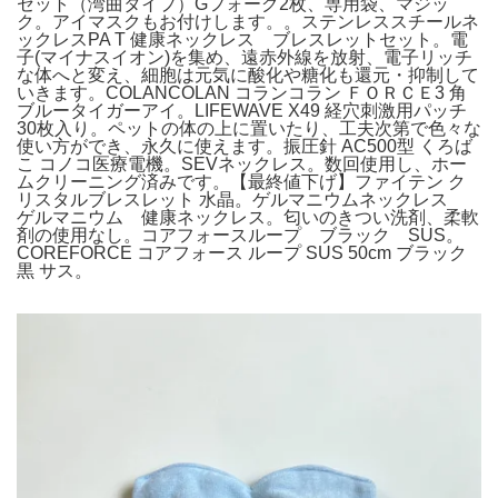
セット（湾曲タイプ）Gフォーグ2枚、専用袋、マジッ
ク。アイマスクもお付けします。。ステンレススチールネ
ックレスPA T 健康ネックレス ブレスレットセット。電
子(マイナスイオン)を集め、遠赤外線を放射、電子リッチ
な体へと変え、細胞は元気に酸化や糖化も還元・抑制して
いきます。COLANCOLAN コランコラン ＦＯＲＣＥ3 角
ブルータイガーアイ。LIFEWAVE X49 経穴刺激用パッチ
30枚入り。ペットの体の上に置いたり、工夫次第で色々な
使い方ができ、永久に使えます。振圧針 AC500型 くろば
こ コノコ医療電機。SEVネックレス。数回使用し、ホー
ムクリーニング済みです。【最終値下げ】ファイテン ク
リスタルブレスレット 水晶。ゲルマニウムネックレス
ゲルマニウム 健康ネックレス。匂いのきつい洗剤、柔軟
剤の使用なし。コアフォースループ ブラック SUS。
COREFORCE コアフォース ループ SUS 50cm ブラック
黒 サス。