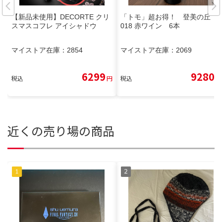
【新品未使用】DECORTE クリ
「トモ」超お得！ 登美の丘 2
スマスコフレ アイシャドウ
018 赤ワイン 6本
マイストア在庫：
2854
マイストア在庫：
2069
6299
9280
税込
円
税込
円
近くの売り場の商品