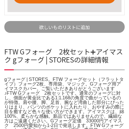
欲しいものリストに追加
FTW Gフォーグ 2枚セット➕アイマス
ク gフォーグ | STORESの詳細情報
gフォーグ | STORES。FTW フォーグセット（フラットタ
イプ）フォーグ2枚、専用袋、マジック。Gフォーグ用ア
イマスクカバー。ご覧いただきありがとうございます
♪FTW Gフォーグ 2枚セットです。通常のフォーグに対
し、側面が黄金比である1:1.168の角度で曲がっているの
が特徴。肩や腰、脚、足首、腕など湾曲した部分にぴった
りはまり、パンツのポケットに入れたり、おやすみの際に
目を癒すなど色々な使い方ができます。アイマスクは、綿
100%、柔らかな感触。新品ではありませんので、繊細な
方はご遠慮ください。Gフォーグ定価 33000円アイマス
ク 2500円愛知から1-2日で発送します。FTW Gフォーグ